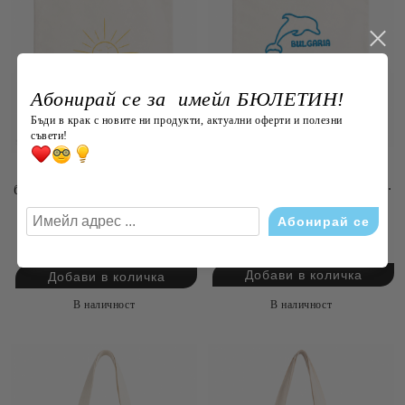
Абонирай се за имейл БЮЛЕТИН!
Бъди в крак с новите ни продукти, актуални оферти и полезни
съвети!
Торбичка от плат с
Торбичка от плат с
бродерия, размер 40х45 см.
бродерия, размер 40х45 см.
без дръжките
без дръжките
€7.00
13.69лв.
€7.00
13.69лв.
В наличност
В наличност