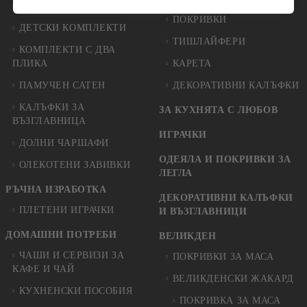
КОМПЛЕКТИ ЗА СПАЛНЯ
ПОКРИВКИ
ДЕТСКИ КОМПЛЕКТИ
ТИШЛАЙФЕРИ
КОМПЛЕКТИ С ДВА
ПЛИКА
КАРЕТА
ПАМУЧЕН САТЕН
ДЕКОРАТИВНИ КАЛЪФКИ
КАЛЪФКИ ЗА
ЗА КУХНЯТА С ЛЮБОВ
ВЪЗГЛАВНИЦА
ИГРАЧКИ
ДОЛНИ ЧАРШАФИ
ОДЕЯЛА И ПОКРИВКИ ЗА
ОЛЕКОТЕНИ ЗАВИВКИ
ЛЕГЛА
РЪЧНА ИЗРАБОТКА
ДЕКОРАТИВНИ КАЛЪФКИ
ПЛЕТЕНИ ИГРАЧКИ
И ВЪЗГЛАВНИЦИ
ДОМАШНИ ПОТРЕБИ
ВЕЛИКДЕН
ЧАШИ И СЕРВИЗИ ЗА
ПОКРИВКИ ЗА МАСА
КАФЕ И ЧАЙ
ВЕЛИКДЕНСКИ ЖАКАРД
КУХНЕНСКИ ПОСОБИЯ
ПОКРИВКА ЗА МАСА