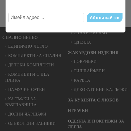
Абонирай се за новини
Виж всички
СПАЛНО БЕЛЬО
СПАЛНО БЕЛЬО
ОДЕЯЛА
ЕДИНИЧНО ЛЕГЛО
ЖАКАРДОВИ ИЗДЕЛИЯ
КОМПЛЕКТИ ЗА СПАЛНЯ
ПОКРИВКИ
ДЕТСКИ КОМПЛЕКТИ
ТИШЛАЙФЕРИ
КОМПЛЕКТИ С ДВА
ПЛИКА
КАРЕТА
ПАМУЧЕН САТЕН
ДЕКОРАТИВНИ КАЛЪФКИ
КАЛЪФКИ ЗА
ЗА КУХНЯТА С ЛЮБОВ
ВЪЗГЛАВНИЦА
ИГРАЧКИ
ДОЛНИ ЧАРШАФИ
ОДЕЯЛА И ПОКРИВКИ ЗА
ОЛЕКОТЕНИ ЗАВИВКИ
ЛЕГЛА