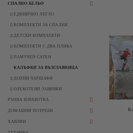
СПАЛНО БЕЛЬО
ЕДИНИЧНО ЛЕГЛО
КОМПЛЕКТИ ЗА СПАЛНЯ
ДЕТСКИ КОМПЛЕКТИ
КОМПЛЕКТИ С ДВА ПЛИКА
ПАМУЧЕН САТЕН
КАЛЪФКИ ЗА ВЪЗГЛАВНИЦА
ДОЛНИ ЧАРШАФИ
ОЛЕКОТЕНИ ЗАВИВКИ
РЪЧНА ИЗРАБОТКА
К
ПЛЕТЕНИ ИГРАЧКИ
ДОМАШНИ ПОТРЕБИ
ЧАШИ И СЕРВИЗИ ЗА КАФЕ И ЧАЙ
ХАВЛИИ
КУХНЕНСКИ ПОСОБИЯ
ПЛАЖНИ
ТЕХНИКА