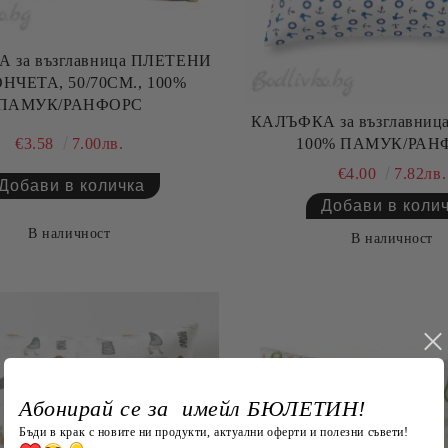
 за възглавница ПЛЕТЕНИ
 50/70СМ., 100%
ПАМУК/РАНФОРС
КАЛЪФКА за възглавница, 50/70СМ
100% ПАМУК/РАН
€3.58
7.00лв.
€4.00
7.82лв.
В наличност
В наличност
Абонирай се за имейл БЮЛЕТИН!
Бъди в крак с новите ни продукти, актуални оферти и полезни съвети!