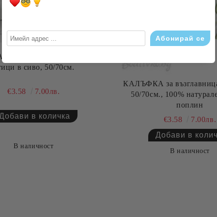
а възглавница, Абстрактни
тици в сиво, 50/70см.
КАЛЪФКА за възглавница
€3.58
7.00лв.
50/70см., 100% натурал
поплин
€3.58
7.00лв.
В наличност
В наличност