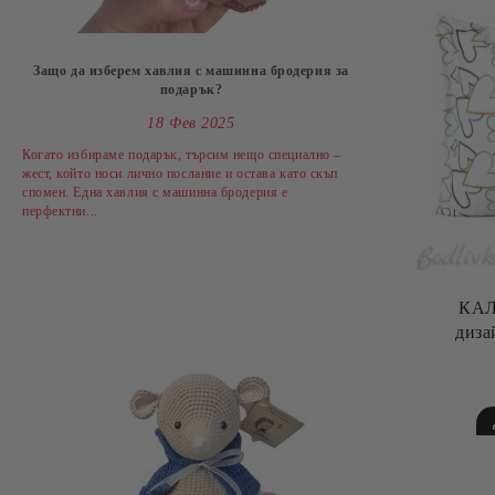
Защо да изберем хавлия с машинна бродерия за
подарък?
18 Фев 2025
Когато избираме подарък, търсим нещо специално –
жест, който носи лично послание и остава като скъп
спомен. Една хавлия с машинна бродерия е
перфектни...
КАЛ
диза