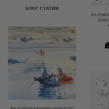
БЛОГ СТАТИИ
КАЛЪФКА
ЛИМОНЧЕТА,
Как да изберем пoдходящото спално бельо?