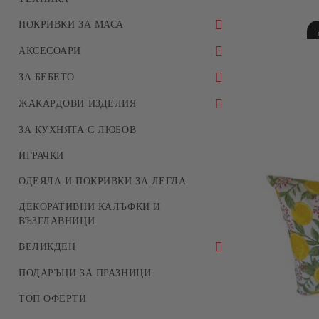
АРОМАТНИ СВЕЩИ
ХАВЛИИ ЗА БАНЯ
ПОКРИВКИ ЗА МАСА
ЗА БИТА
ПОКРИВКИ ЗА МАСА
АКСЕСОАРИ
ТИШЛАЙФЕРИ И КАРЕТА
НЕСЕСЕРИ
ЗА БЕБЕТО
ДАМСКИ ЧАНТИ
СПАЛНО БЕЛЬО
ЖАКАРДОВИ ИЗДЕЛИЯ
ОДЕЯЛА
ПОКРИВКИ
ЗА КУХНЯТА С ЛЮБОВ
ТИШЛАЙФЕРИ
ИГРАЧКИ
КАРЕТА
ОДЕЯЛА И ПОКРИВКИ ЗА ЛЕГЛА
ДЕКОРАТИВНИ КАЛЪФКИ
ДЕКОРАТИВНИ КАЛЪФКИ И
ВЪЗГЛАВНИЦИ
ВЕЛИКДЕН
ПОКРИВКИ ЗА МАСА
ПОДАРЪЦИ ЗА ПРАЗНИЦИ
ВЕЛИКДЕНСКИ ЖАКАРД
ТОП ОФЕРТИ