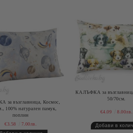
КАЛЪФКА за възглавница
50/70см.
 за възглавница, Космос,
м., 100% натурален памук,
€4.09
8.00лв.
поплин
€3.58
7.00лв.