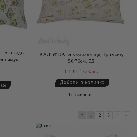
, Авокадо,
КАЛЪФКА за възглавница, Гримове,
ен памук,
50/70см. 5Д
€4.09
8.00лв.
В наличност
«
»
1
2
3
4