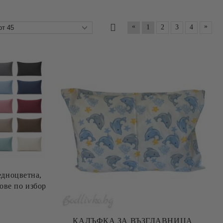
«
»
1
2
3
4
едноцветна,
ове по избор
КАЛЪФКА ЗА ВЪЗГЛАВНИЦА