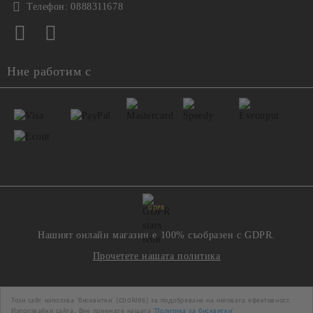
Телефон:
0888311678
Ние работим с
GDPR
Нашият онлайн магазин е 100% съобразен с GDPR.
Прочетете нашата политика
Моите лични данни
Този сайт използва 'бисквитки' (cookies) за подобряване на неговата ефективност.
Използвайки сайта, Вие приемате нашата
'Политика за бисквитки'