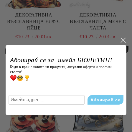
ДЕКОРАТИВНА
ДЕКОРАТИВНА
ВЪЗГЛАВНИЦА ЕЛФ С
ВЪЗГЛАВНИЦА МЕЧЕ С
ЯЙЦЕ
ЧАНТА
€10.23
20.01лв.
€10.23
20.01лв.
Абонирай се за имейл БЮЛЕТИН!
В наличност
В наличност
Бъди в крак с новите ни продукти, актуални оферти и полезни
съвети!