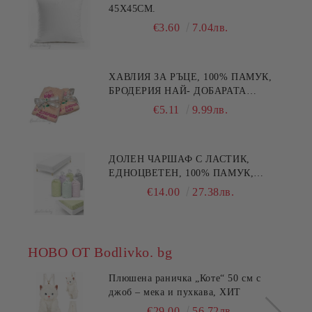
45X45СМ.
€3.60
7.04лв.
ХАВЛИЯ ЗА РЪЦЕ, 100% ПАМУК,
БРОДЕРИЯ НАЙ- ДОБАРАТА
МАЙКА/БАБА , РАЗМЕР:
€5.11
9.99лв.
30/50СМ,HAND MADE
ДОЛЕН ЧАРШАФ С ЛАСТИК,
ЕДНОЦВЕТЕН, 100% ПАМУК,
РАЗЛИЧНИ РАЗМЕРИ
€14.00
27.38лв.
НОВО ОТ Bodlivko. bg
Плюшена раничка „Коте“ 50 см с
джоб – мека и пухкава, ХИТ
€29.00
56.72лв.