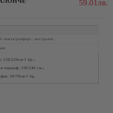
БАЛОНЧЕ"
59.01лв.
% памук/ранфорс- натурален
ция
: 150/220см-1 бр.;
н чаршаф: 150/240 см.;
фка: 50/70см-1 бр.