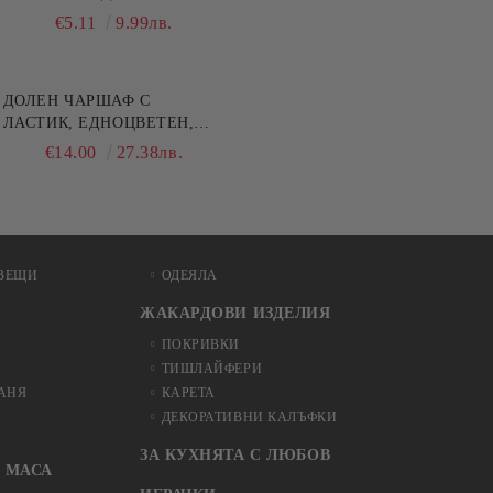
ДОБАРАТА МАЙКА/БАБА ,
€5.11
9.99лв.
РАЗМЕР: 30/50СМ,HAND
MADE
ДОЛЕН ЧАРШАФ С
ЛАСТИК, ЕДНОЦВЕТЕН,
100% ПАМУК, РАЗЛИЧНИ
€14.00
27.38лв.
РАЗМЕРИ
ВЕЩИ
ОДЕЯЛА
ЖАКАРДОВИ ИЗДЕЛИЯ
ПОКРИВКИ
ТИШЛАЙФЕРИ
БАНЯ
КАРЕТА
ДЕКОРАТИВНИ КАЛЪФКИ
ЗА КУХНЯТА С ЛЮБОВ
 МАСА