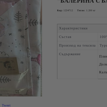
"БАЛЕРИНА С 
Код:
1234712
Тегло:
1.200
кг
Характеристики
Състав
100
Произход на тексила
Тур
Съдържание
Плик
Доле
Калъ
Tweet