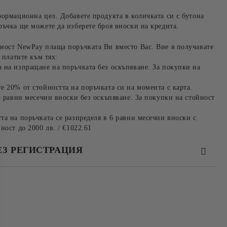
формационна цел. Добавете продукта в количката си с бутона
ръчка ще можете да изберете броя вноски на кредита.
ност NewPay плаща поръчката Ви вместо Вас. Вие я получавате
 платите към тях:
 на изпращане на поръчката без оскъпяване. За покупки на
е 20% от стойността на поръчката си на момента с карта.
3 равни месечни вноски без оскъпяване. За покупки на стойност
та на поръчката се разпределя в 6 равни месечни вноски с
ност до 2000 лв. / €1022.61
ЕЗ РЕГИСТРАЦИЯ
та за лични данни