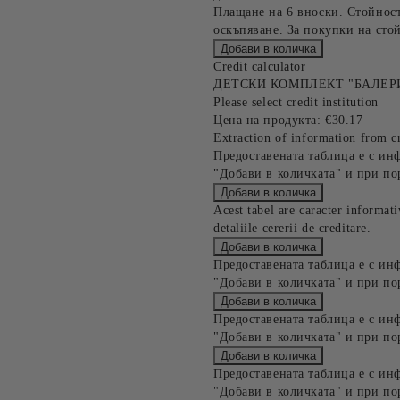
Плащане на 6 вноски. Стойност
оскъпяване. За покупки на стой
Credit calculator
ДЕТСКИ КОМПЛЕКТ "БАЛЕР
Please select credit institution
Цена на продукта:
€30.17
Extraction of information from cr
Предоставената таблица е с ин
"Добави в количката" и при по
Acest tabel are caracter informat
detaliile cererii de creditare.
Предоставената таблица е с ин
"Добави в количката" и при по
Предоставената таблица е с ин
"Добави в количката" и при по
Предоставената таблица е с ин
"Добави в количката" и при по