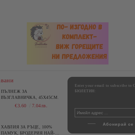
авани
Enter your email to subscribe 
БЮЛЕТИН:
лект 2 стъклени тави за
ПЪЛНЕЖ ЗА
Комплект 3 стъклени кутии
не от йенско стъкло,
ВЪЗГЛАВНИЧКА, 45X45СМ.
храна с херметични капаци
y Home, 1.6 л и 3 л
Danny Home, 400/630/1000
€17.80
€3.60
34.81лв.
7.04лв.
€19.90
38.92лв.
ХАВЛИЯ ЗА РЪЦЕ, 100%
ПАМУК, БРОДЕРИЯ НАЙ-