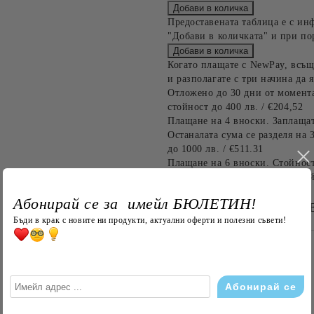
Предоставената таблица е с ин
"Добави в количката" и при по
Когато плащате с NewPay, всъщ
и разполагате с три начина да я
Отложено до 30 дни от момента
стойност до 400 лв. / €204,52
Плащане на 4 вноски. Заплащат
Останалата сума се разделя на 
до 1000 лв. / €511.31
Плащане на 6 вноски. Стойност
оскъпяване. За покупки на стой
Абонирай се за имейл БЮЛЕТИН!
БЪРЗА ПОРЪЧКА Б
Бъди в крак с новите ни продукти, актуални оферти и полезни съвети!
САМО ПОПЪЛНЕТЕ 4 ПОЛЕТА
Съгласен съм с
Политика