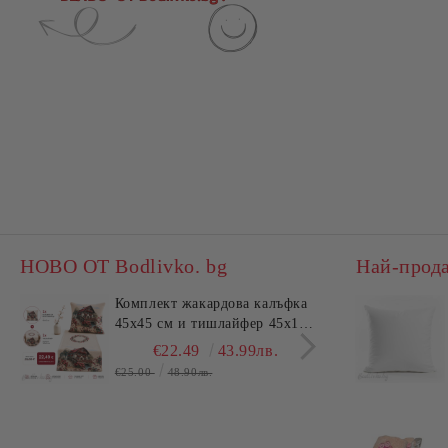
НОВО ОТ Bodlivko. bg
Най-прод
Комплект жакардова калъфка
Комп
45x45 см и тишлайфер 45x140
пече
см – Къща с цветя
Dann
€22.49
43.99лв.
€25.00
48.90лв.