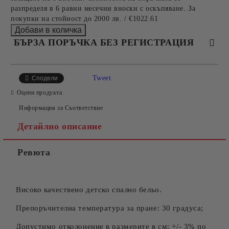
разпределя в 6 равни месечни вноски с оскъпяване. За
покупки на стойност до 2000 лв. / €1022.61
БЪРЗА ПОРЪЧКА БЕЗ РЕГИСТРАЦИЯ
САМО ПОПЪЛНЕТЕ 4 ПОЛЕТА
Tweet
Сподели
Оцени продукта
Информация за Съответствие
Детайлно описание
Ревюта
Съгласен съм с
Политиката за лични данни
Ние ще се свържем с вас в рамките на работния ден.
Високо качествено детско спално бельо.
Препоръчителна температура за пране: 30 градуса;
Допустимо отколонение в размерите в см: +/- 3% по