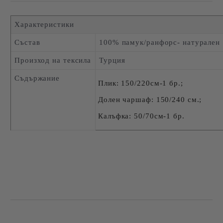
Характеристики
Състав
100% памук/ранфорс- натурален
Произход на тексила
Турция
Съдържание
Плик: 150/220см-1 бр.;
Долен чаршаф: 150/240 см.;
Калъфка: 50/70см-1 бр.
Добави в желани