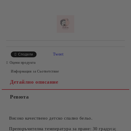
Добави в желани
Tweet
Сподели
Оцени продукта
Информация за Съответствие
Детайлно описание
Ревюта
Високо качествено детско спално бельо.
Препоръчителна температура за пране: 30 градуса;