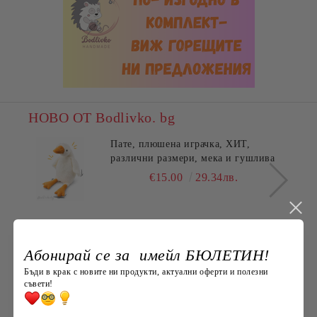
НОВО ОТ Bodlivko. bg
Пате, плюшена играчка, ХИТ,
различни размери, мека и гушлива
€15.00
29.34лв.
Най-продавани
Абонирай се за имейл БЮЛЕТИН!
ПЪЛНЕЖ ЗА ВЪЗГЛАВНИЧКА,
Бъди в крак с новите ни продукти, актуални оферти и полезни
45X45СМ.
съвети!
€3.60
7.04лв.