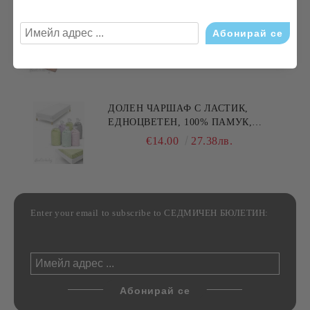
ХАВЛИЯ ЗА РЪЦЕ, 100% ПАМУК,
БРОДЕРИЯ НАЙ- ДОБАРАТА
МАЙКА/БАБА , РАЗМЕР:
€5.11
9.99лв.
30/50СМ,HAND MADE
ДОЛЕН ЧАРШАФ С ЛАСТИК,
ЕДНОЦВЕТЕН, 100% ПАМУК,
РАЗЛИЧНИ РАЗМЕРИ
€14.00
27.38лв.
Enter your email to subscribe to СЕДМИЧЕН БЮЛЕТИН: