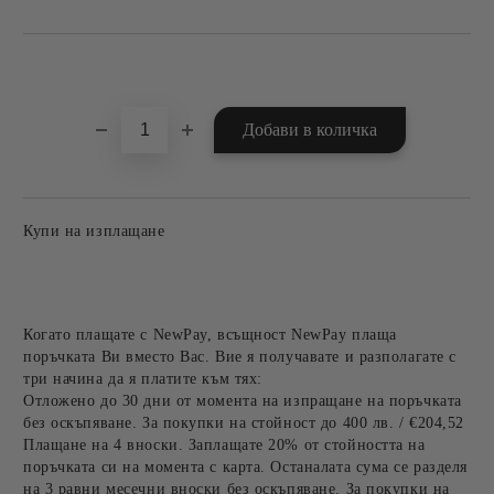
Добави в желани
Купи на изплащане
Когато плащате с NewPay, всъщност NewPay плаща
поръчката Ви вместо Вас. Вие я получавате и разполагате с
три начина да я платите към тях:
Отложено до 30 дни от момента на изпращане на поръчката
без оскъпяване. За покупки на стойност до 400 лв. / €204,52
Плащане на 4 вноски. Заплащате 20% от стойността на
поръчката си на момента с карта. Останалата сума се разделя
на 3 равни месечни вноски без оскъпяване. За покупки на