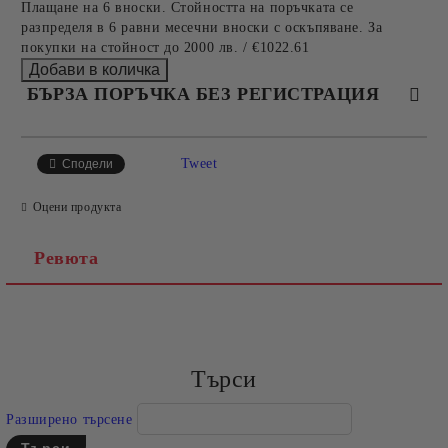
Плащане на 6 вноски. Стойността на поръчката се
разпределя в 6 равни месечни вноски с оскъпяване. За
покупки на стойност до 2000 лв. / €1022.61
БЪРЗА ПОРЪЧКА БЕЗ РЕГИСТРАЦИЯ
САМО ПОПЪЛНЕТЕ 4 ПОЛЕТА
Tweet
Сподели
Оцени продукта
Ревюта
Съгласен съм с
Политиката за лични данни
Ние ще се свържем с вас в рамките на работния ден.
Търси
Разширено търсене