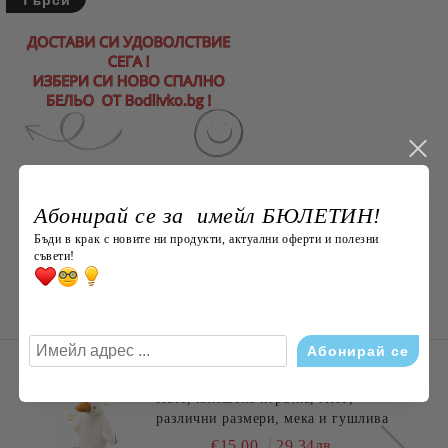
Абонирай се за имейл БЮЛЕТИН!
Бъди в крак с новите ни продукти, актуални оферти и полезни
съвети!
НОВО ОТ Bodlivko. bg
Пате, плюшена играчка, ХИТ,
различни размери, мека и гушлива
€15.00
29.34лв.