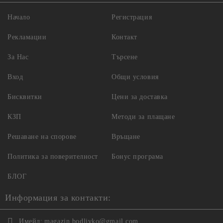
Начало
Регистрация
Рекламации
Контакт
За Нас
Търсене
Вход
Общи условия
Бисквитки
Цени за доставка
КЗП
Методи за плащане
Решаване на спорове
Връщане
Политика за поверителност
Бонус програма
БЛОГ
Информация за контакти:
Имейл:
magazin.bodlivko@gmail.com