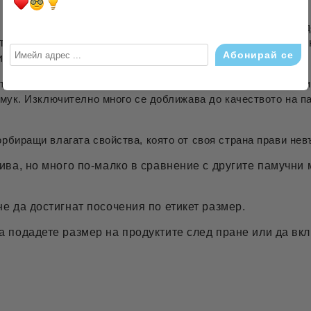
, която съставено от 100% памук, като може да се опред
то създва изключително нежно и меко докасване. Разли
нишки.
Съдържа от 60-63 нишки/см2
 съдържа блясък и в същото време е изключително издръжли
амук. Изключително много се доближава до качеството на па
рбиращи влагата свойства, която от своя страна прави не
ива, но много по-малко в сравнение с другите памучни 
не да достигнат посочения по етикет размер.
да подадете размер на продуктите след пране или да вк