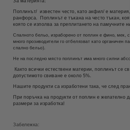
За материята:
Поплинът/ известен често, като акфил/ е материя
ранфорса. Поплинът е тъкана на често тъкан, коя
която се изполва за преплитането на памучните 
Спалното бельо, израборено от поплин е фино, мек,
много прозиводители го отбелязват като органичен п
спално бельо).
Не на последно място поплинът има много силни абсо
Както всички естествени материи, поплинът се св
допустимото свиване е около 5%.
Нашите продукти са изработени така, че след пра
При поръчка на продукти от поплин е желателно 
размери за изработка!
Забележка: