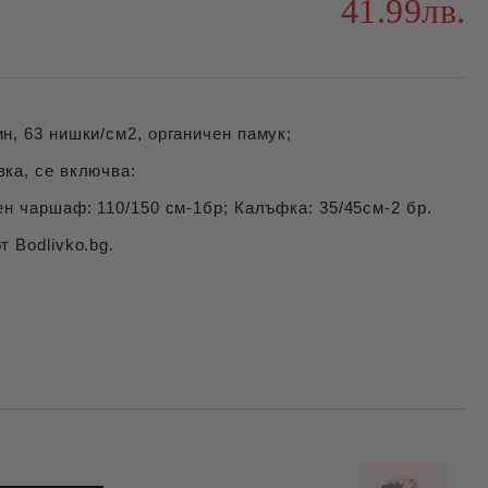
41.99лв.
н, 63 нишки/см2, органичен памук;
ка, се включва:
ен чаршаф: 110/150 см-1бр; Калъфка: 35/45см-2 бр.
т Bodlivko.bg.