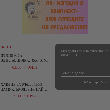
авани
Enter your email to subscribe 
БЮЛЕТИН:
лект жакардова калъфка
ПЪЛНЕЖ ЗА
Комплект 2 стъклени тави 
5 см и тишлайфер 45x140
ВЪЗГЛАВНИЧКА, 45X45СМ.
печене от йенско стъкло,
 Къща с цветя
Danny Home, 1.6 л и 3 л
€22.49
€3.60
43.99лв.
7.04лв.
€17.80
34.81лв.
00
48.90лв.
ХАВЛИЯ ЗА РЪЦЕ, 100%
ПАМУК, БРОДЕРИЯ НАЙ-
ДОБАРАТА МАЙКА/БАБА ,
€5.11
9.99лв.
РАЗМЕР: 30/50СМ,HAND
MADE