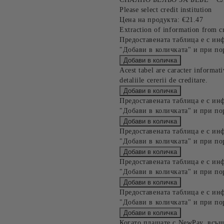
Please select credit institution
Цена на продукта:
€21.47
Extraction of information from cr
Предоставената таблица е с ин
"Добави в количката" и при по
Acest tabel are caracter informat
detaliile cererii de creditare.
Предоставената таблица е с ин
"Добави в количката" и при по
Предоставената таблица е с ин
"Добави в количката" и при по
Предоставената таблица е с ин
"Добави в количката" и при по
Предоставената таблица е с ин
"Добави в количката" и при по
Когато плащате с NewPay, всъщ