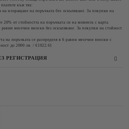
 платите към тях:
 на изпращане на поръчката без оскъпяване. За покупки на
е 20% от стойността на поръчката си на момента с карта.
3 равни месечни вноски без оскъпяване. За покупки на стойност
та на поръчката се разпределя в 6 равни месечни вноски с
ност до 2000 лв. / €1022.61
ЕЗ РЕГИСТРАЦИЯ
та за лични данни
те на работния ден.