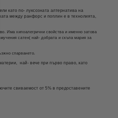
ели като по- луксозната алтернатива на
ката между ранфорс и поплин е в технолията,
во. Има хипоалегрични свойства и именно затова
мучения сатен( най- добрата и скъпа мария за
възжно спарването.
материи, най- вече при първо право, като
лючите свиваемост от 5% в предоставените