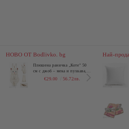
НОВО ОТ Bodlivko. bg
Най-прод
Плюшена раничка „Коте“ 50
Комп
см с джоб – мека и пухкава,
45x4
ХИТ
см –
€29.00
56.72лв.
€25.