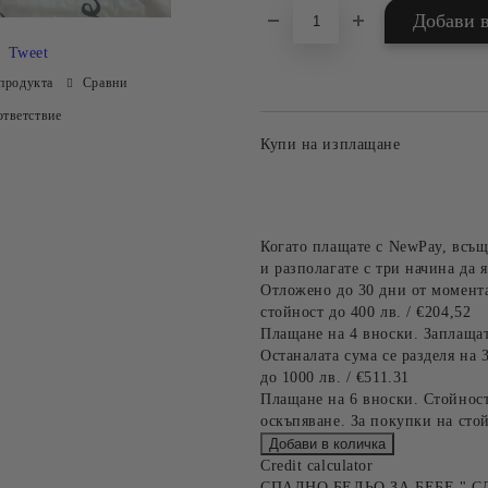
Tweet
продукта
Сравни
тветствие
Купи на изплащане
Когато плащате с NewPay, всъщ
и разполагате с три начина да я
Отложено до 30 дни от момента
стойност до 400 лв. / €204,52
Плащане на 4 вноски. Заплащат
Останалата сума се разделя на 
до 1000 лв. / €511.31
Плащане на 6 вноски. Стойност
оскъпяване. За покупки на стой
Credit calculator
СПАЛНО БЕЛЬО ЗА БЕБЕ " С