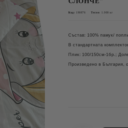
СЛОНЧЕ"
Код:
190876
Тегло:
1.000
кг
Състав: 100% памук/ попли
В стандартната комплектов
Плик: 100/150см-1бр.; Дол
Произведено в България, о
Добави в желани