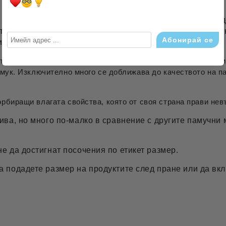
, която съставено от 100% памук, като може да се опред
то създва изключително нежно и меко докасване. Разли
нишки.
Съдържа от 60-63 нишки/см2
 съдържа блясък и в същото време е изключително издръжли
амук. Изключително много се доближава до качеството на па
рбиращи влагата свойства, която от своя страна прави не
ива, но много по-малко в сравнение с другите памучни 
не да достигнат посочения по етикет размер.
да подадете размер на продуктите след пране или да вк