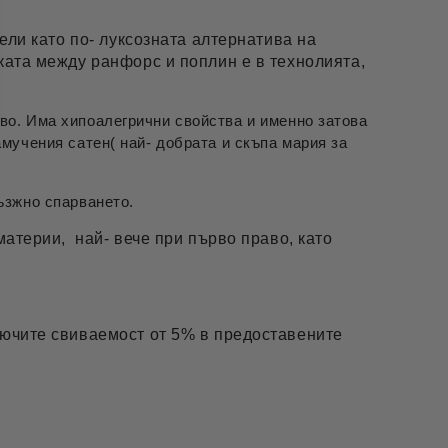
ели като по- луксозната алтернатива на
ката между ранфорс и поплин е в технолията,
во. Има хипоалегрични свойства и именно затова
мучения сатен( най- добрата и скъпа мария за
възжно спарването.
материи, най- вече при първо право, като
лючите свиваемост от 5% в предоставените