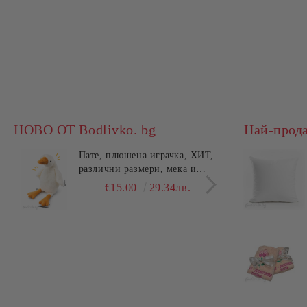
НОВО ОТ Bodlivko. bg
Най-прод
Пате, плюшена играчка, ХИТ,
Калъ
различни размери, мека и
едно
гушлива
разл
€15.00
29.34лв.