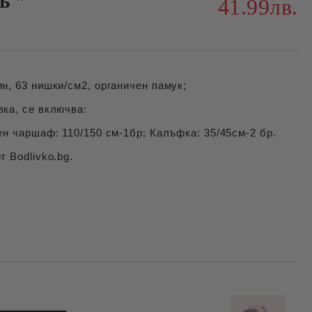
Б "
41.99лв.
н, 63 нишки/см2, органичен памук;
ка, се включва:
ен чаршаф: 110/150 см-1бр; Калъфка: 35/45см-2 бр.
т Bodlivko.bg.