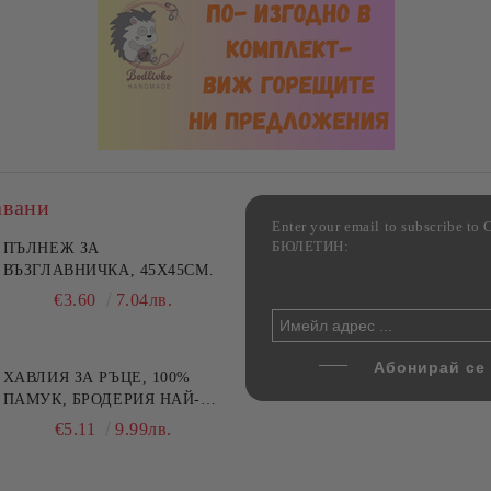
авани
Enter your email to subscribe 
БЮЛЕТИН:
фка за възглавница ,
ПЪЛНЕЖ ЗА
Комплект за алкохолни
цветна, 100% памук,
ВЪЗГЛАВНИЧКА, 45X45СМ.
напитки, Danny Home, 5
ични цветове по избор
части, Декантер + 4 чаши
€4.00
€3.60
7.82лв.
7.04лв.
€32.00
62.59лв.
ХАВЛИЯ ЗА РЪЦЕ, 100%
ПАМУК, БРОДЕРИЯ НАЙ-
ДОБАРАТА МАЙКА/БАБА ,
€5.11
9.99лв.
РАЗМЕР: 30/50СМ,HAND
MADE