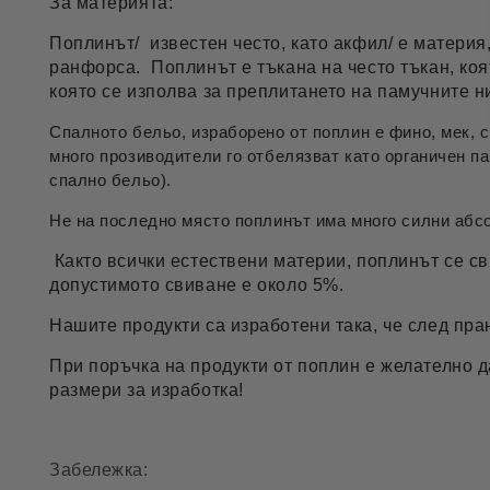
За материята:
Поплинът/ известен често, като акфил/ е материя
ранфорса. Поплинът е тъкана на често тъкан, коя
която се изполва за преплитането на памучните 
Спалното бельо, израборено от поплин е фино, мек,
много прозиводители го отбелязват като органичен п
спално бельо).
Не на последно място поплинът има много силни абсо
Както всички естествени материи, поплинът се св
допустимото свиване е около 5%.
Нашите продукти са изработени така, че след пра
При поръчка на продукти от поплин е желателно 
размери за изработка!
Забележка: