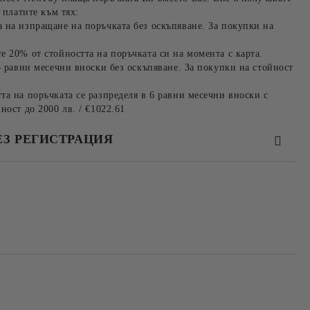
 платите към тях:
 на изпращане на поръчката без оскъпяване. За покупки на
е 20% от стойността на поръчката си на момента с карта.
3 равни месечни вноски без оскъпяване. За покупки на стойност
та на поръчката се разпределя в 6 равни месечни вноски с
ност до 2000 лв. / €1022.61
ЕЗ РЕГИСТРАЦИЯ
та за лични данни
те на работния ден.