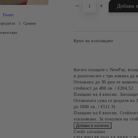
Tweet
продукта
Сравни
тветствие
Купи на изплащане
Когато плащате с NewPay, всъщ
и разполагате с три начина да я
Отложено до 30 дни от момента
стойност до 400 лв. / €204,52
Плащане на 4 вноски. Заплащат
Останалата сума се разделя на 
до 1000 лв. / €511.31
Плащане на 6 вноски. Стойност
оскъпяване. За покупки на стой
Credit calculator
СПАЛНО БЕЛЬО ЗА БЕБЕ " П