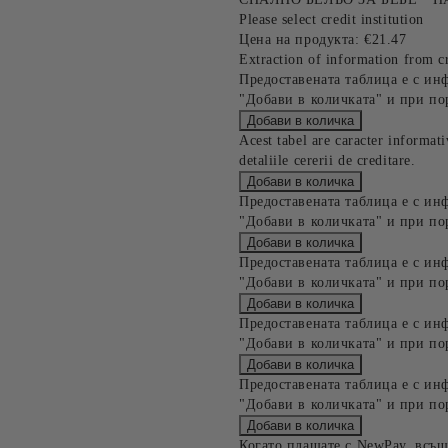
Please select credit institution
Цена на продукта:
€21.47
Extraction of information from cr
Предоставената таблица е с ин
"Добави в количката" и при по
Acest tabel are caracter informat
detaliile cererii de creditare.
Предоставената таблица е с ин
"Добави в количката" и при по
Предоставената таблица е с ин
"Добави в количката" и при по
Предоставената таблица е с ин
"Добави в количката" и при по
Предоставената таблица е с ин
"Добави в количката" и при по
Когато плащате с NewPay, всъщ