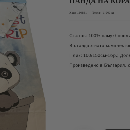
ПАНДА НА КОРА
Код:
190891
Тегло:
1.000
кг
Състав: 100% памук/ попли
В стандартната комплектов
Плик: 100/150см-1бр.; Дол
Произведено в България, о
Добави в желани