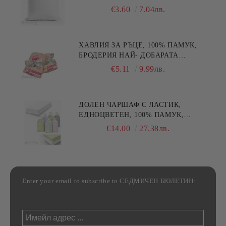
€3.60
7.04лв.
ХАВЛИЯ ЗА РЪЦЕ, 100% ПАМУК,
БРОДЕРИЯ НАЙ- ДОБАРАТА
МАЙКА/БАБА , РАЗМЕР:
€5.11
9.99лв.
30/50СМ,HAND MADE
ДОЛЕН ЧАРШАФ С ЛАСТИК,
ЕДНОЦВЕТЕН, 100% ПАМУК,
РАЗЛИЧНИ РАЗМЕРИ
€14.00
27.38лв.
Enter your email to subscribe to СЕДМИЧЕН БЮЛЕТИН: