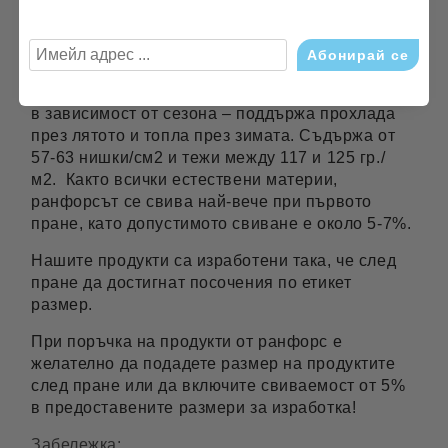
Ранфорсът е най-разпространената материя за
изработка на спално бельо в Европа и има
добро съотношение цена-качество.Като всяка
памучна материя, тя се характеризира с мекота
и има способността да регулира температурата
в зависимост от сезона – поддържа прохлада
през лятото и топла през зимата. Съдържа от
57-63 нишки/см2 и тежи между 117 и 125 гр./
м2. Както всички естествени материи,
ранфорсът се свива най-вече при първото
пране, като допустимото свиване е около 5-7%.
Нашите продукти са изработени така, че след
пране да достигнат посочения по етикет
размер.
При поръчка на продукти от ранфорс е
желателно да подадете размер на продуктите
след пране или да включите свиваемост от 5%
в предоставените размери за изработка!
Забележка: