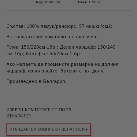
Код:
123489896
Тегло:
1.200
кг
Състав: 100% памук/ранфорс, 57 нишки/см2;
В стандартения комплект, се включва:
Плик: 150/220см-1бр.; Долен чаршаф: 150/240
см-1бр; Калъфка: 50/70см-1 бр.;
Ако желаета да промените размерна на долния
чаршаф, използвайте бутоните по- долу.
Произведено в България.
ИЗБЕРИ КОМПЛЕКТ ОТ ПОПЛ
ИН/АКФИЛ:
СТАНДАРТЕН КОМПЛЕКТ- ЦЕНА: 38,35е