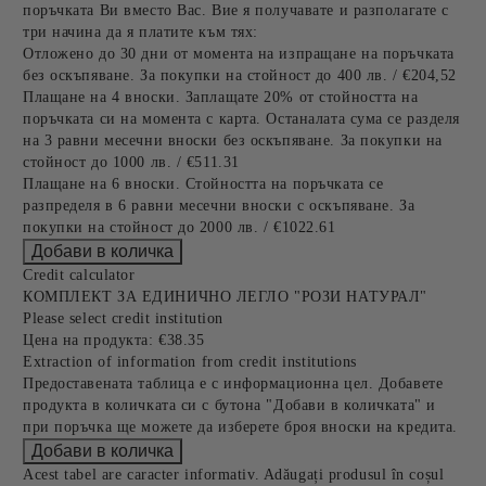
поръчката Ви вместо Вас. Вие я получавате и разполагате с
три начина да я платите към тях:
Отложено до 30 дни от момента на изпращане на поръчката
без оскъпяване. За покупки на стойност до 400 лв. / €204,52
Плащане на 4 вноски. Заплащате 20% от стойността на
поръчката си на момента с карта. Останалата сума се разделя
на 3 равни месечни вноски без оскъпяване. За покупки на
стойност до 1000 лв. / €511.31
Плащане на 6 вноски. Стойността на поръчката се
разпределя в 6 равни месечни вноски с оскъпяване. За
покупки на стойност до 2000 лв. / €1022.61
Credit calculator
КОМПЛЕКТ ЗА ЕДИНИЧНО ЛЕГЛО "РОЗИ НАТУРАЛ"
Please select credit institution
Цена на продукта:
€38.35
Extraction of information from credit institutions
Предоставената таблица е с информационна цел. Добавете
продукта в количката си с бутона "Добави в количката" и
при поръчка ще можете да изберете броя вноски на кредита.
Acest tabel are caracter informativ. Adăugați produsul în coșul