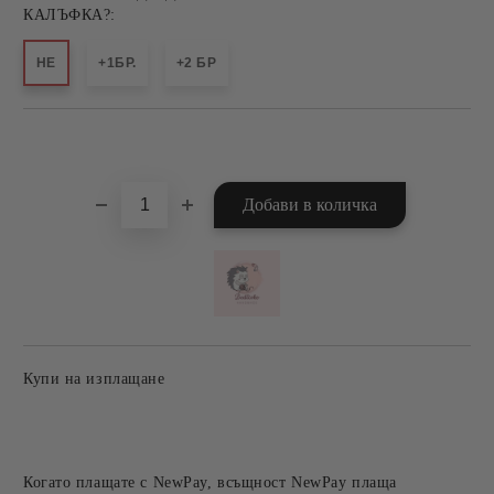
КАЛЪФКА?:
НЕ
+1БР.
+2 БР
Добави в желани
Купи на изплащане
Когато плащате с NewPay, всъщност NewPay плаща