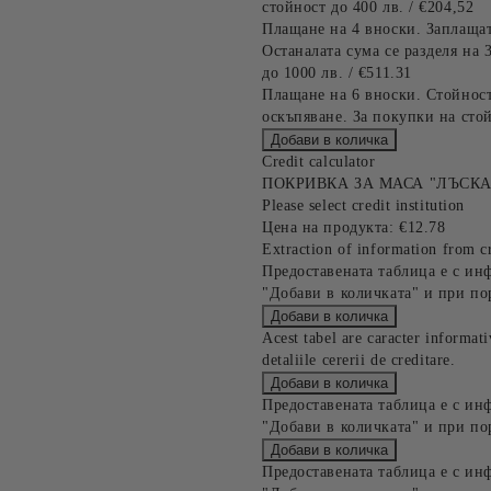
стойност до 400 лв. / €204,52
Плащане на 4 вноски. Заплащат
Останалата сума се разделя на 
до 1000 лв. / €511.31
Плащане на 6 вноски. Стойност
оскъпяване. За покупки на стой
Credit calculator
ПОКРИВКА ЗА МАСА "ЛЪСКА
Please select credit institution
Цена на продукта:
€12.78
Extraction of information from cr
Предоставената таблица е с ин
"Добави в количката" и при по
Acest tabel are caracter informat
detaliile cererii de creditare.
Предоставената таблица е с ин
"Добави в количката" и при по
Предоставената таблица е с ин