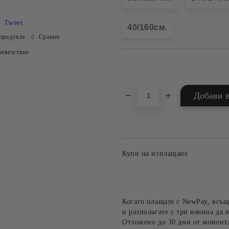
Tweet
40/160см.
продукта
Сравни
тветствие
Добави в желани
Купи на изплащане
Когато плащате с NewPay, всъщ
и разполагате с три начина да я
Отложено до 30 дни от момента