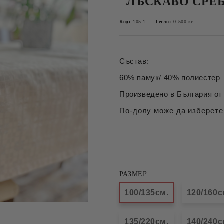
"ЛЪСКАВО СРЕБ
Код:
105-1
Тегло:
0.500
кг
Състав:
60% памук/ 40% полиестер
Произведено в България от 
По-долу може да изберете
РАЗМЕР::
100/135см.
120/160
135/220см.
140/240с