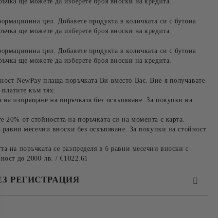
ръчка ще можете да изберете броя вноски на кредита.
формационна цел. Добавете продукта в количката си с бутона
ръчка ще можете да изберете броя вноски на кредита.
формационна цел. Добавете продукта в количката си с бутона
ръчка ще можете да изберете броя вноски на кредита.
ност NewPay плаща поръчката Ви вместо Вас. Вие я получавате
 платите към тях:
 на изпращане на поръчката без оскъпяване. За покупки на
е 20% от стойността на поръчката си на момента с карта.
3 равни месечни вноски без оскъпяване. За покупки на стойност
та на поръчката се разпределя в 6 равни месечни вноски с
ност до 2000 лв. / €1022.61
ЕЗ РЕГИСТРАЦИЯ