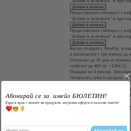
"Добави в количката" и при по
Предоставената таблица е с ин
"Добави в количката" и при по
Предоставената таблица е с ин
"Добави в количката" и при по
Когато плащате с NewPay, всъщ
и разполагате с три начина да я
Отложено до 30 дни от момента
стойност до 400 лв. / €204,52
Плащане на 4 вноски. Заплащат
Останалата сума се разделя на 
до 1000 лв. / €511.31
Плащане на 6 вноски. Стойност
Абонирай се за имейл БЮЛЕТИН!
оскъпяване. За покупки на стой
Бъди в крак с новите ни продукти, актуални оферти и полезни съвети!
БЪРЗА ПОРЪЧКА Б
САМО ПОПЪЛНЕТЕ 4 ПОЛЕТА