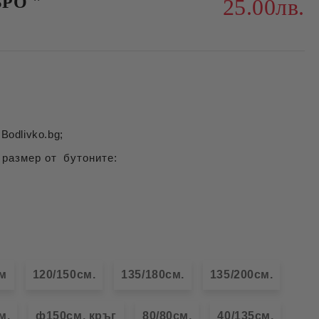
РО "
25.00лв.
Bodlivko.bg;
 размер от бутоните:
см
120/150см.
135/180см.
135/200см.
м.
ф150см. кръг
80/80см.
40/135см.