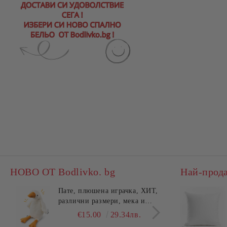
НОВО ОТ Bodlivko. bg
Най-прод
Пате, плюшена играчка, ХИТ,
Калъ
различни размери, мека и
едно
гушлива
разл
€15.00
29.34лв.