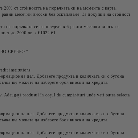
е 20% от стойността на поръчката си на момента с карта.
3 равни месечни вноски без оскъпяване. За покупки на стойност
та на поръчката се разпределя в 6 равни месечни вноски с
ност до 2000 лв. / €1022.61
ВО СРЕБРО "
edit institutions
формационна цел. Добавете продукта в количката си с бутона
ръчка ще можете да изберете броя вноски на кредита.
iv. Adăugați produsul în coșul de cumpărături unde veți putea selecta
формационна цел. Добавете продукта в количката си с бутона
ръчка ще можете да изберете броя вноски на кредита.
формационна цел. Добавете продукта в количката си с бутона