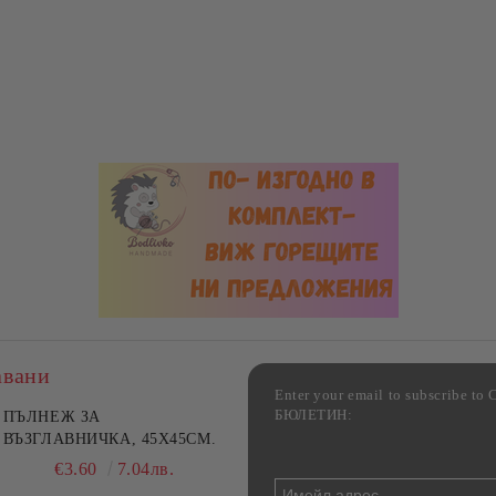
авани
Enter your email to subscribe 
БЮЛЕТИН:
фка за възглавница ,
ПЪЛНЕЖ ЗА
Комплект за алкохолни
цветна, 100% памук,
ВЪЗГЛАВНИЧКА, 45X45СМ.
напитки, Danny Home, 5
ични цветове по избор
части, Декантер + 4 чаши
€4.00
€3.60
7.82лв.
7.04лв.
€32.00
62.59лв.