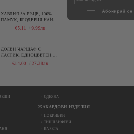
ХАВЛИЯ ЗА РЪЦЕ, 100%
ПАМУК, БРОДЕРИЯ НАЙ-
ДОБАРАТА МАЙКА/БАБА ,
€5.11
9.99лв.
РАЗМЕР: 30/50СМ,HAND
MADE
ДОЛЕН ЧАРШАФ С
ЛАСТИК, ЕДНОЦВЕТЕН,
100% ПАМУК, РАЗЛИЧНИ
€14.00
27.38лв.
РАЗМЕРИ
ВЕЩИ
ОДЕЯЛА
ЖАКАРДОВИ ИЗДЕЛИЯ
ПОКРИВКИ
ТИШЛАЙФЕРИ
БАНЯ
КАРЕТА