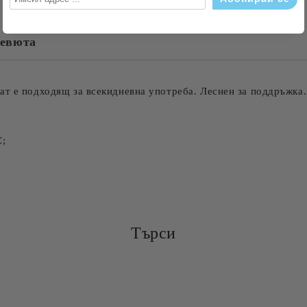
евюта
Съгласен съм с
Политика
Ние ще се свържем с вас в рамки
ат е подходящ за всекидневна употреба. Леснен за поддръжка.
С;
Търси