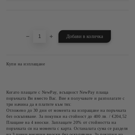
Добави в желани
Купи на изплащане
Когато плащате с NewPay, всъщност NewPay плаща
поръчката Ви вместо Вас. Вие я получавате и разполагате с
три начина да я платите към тях:
Отложено до 30 дни от момента на изпращане на поръчката
без оскъпяване. За покупки на стойност до 400 лв. / €204,52
Плащане на 4 вноски. Заплащате 20% от стойността на
поръчката си на момента с карта. Останалата сума се разделя
на 3 равни месечни вноски без оскъпяване. За покупки на