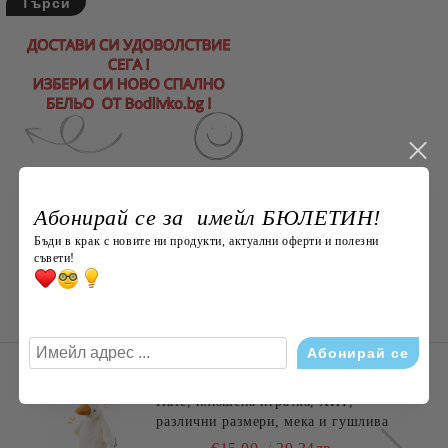
Абонирай се за имейл БЮЛЕТИН!
Бъди в крак с новите ни продукти, актуални оферти и полезни
съвети!
НОВО ОТ Bodlivko. bg
Пате, плюшена играчка, ХИТ,
различни размери, мека и гушлива