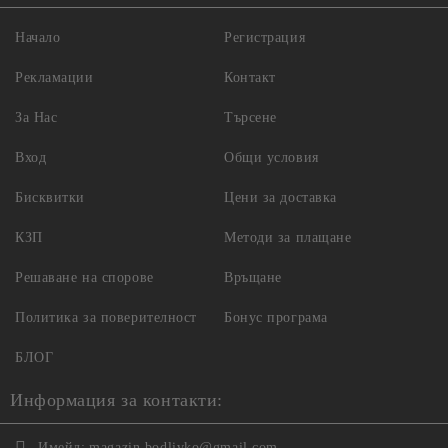
Начало
Регистрация
Рекламации
Контакт
За Нас
Търсене
Вход
Общи условия
Бисквитки
Цени за доставка
КЗП
Методи за плащане
Решаване на спорове
Връщане
Политика за поверителност
Бонус програма
БЛОГ
Информация за контакти:
Имейл:
magazin.bodlivko@gmail.com