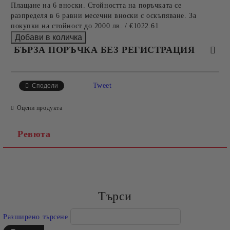
Плащане на 6 вноски. Стойността на поръчката се
разпределя в 6 равни месечни вноски с оскъпяване. За
покупки на стойност до 2000 лв. / €1022.61
БЪРЗА ПОРЪЧКА БЕЗ РЕГИСТРАЦИЯ
САМО ПОПЪЛНЕТЕ 4 ПОЛЕТА
Tweet
Сподели
Оцени продукта
Ревюта
Съгласен съм с
Политиката за лични данни
Ние ще се свържем с вас в рамките на работния ден.
Търси
Разширено търсене