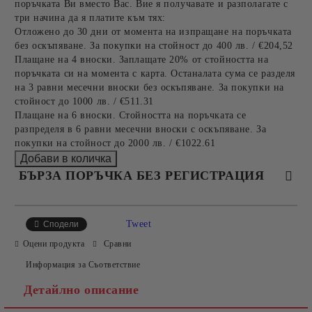
поръчката Ви вместо Вас. Вие я получавате и разполагате с
три начина да я платите към тях:
Отложено до 30 дни от момента на изпращане на поръчката
без оскъпяване. За покупки на стойност до 400 лв. / €204,52
Плащане на 4 вноски. Заплащате 20% от стойността на
поръчката си на момента с карта. Останалата сума се разделя
на 3 равни месечни вноски без оскъпяване. За покупки на
стойност до 1000 лв. / €511.31
Плащане на 6 вноски. Стойността на поръчката се
разпределя в 6 равни месечни вноски с оскъпяване. За
покупки на стойност до 2000 лв. / €1022.61
БЪРЗА ПОРЪЧКА БЕЗ РЕГИСТРАЦИЯ
САМО ПОПЪЛНЕТЕ 4 ПОЛЕТА
Tweet
Сподели
Оцени продукта
Сравни
Информация за Съответствие
Детайлно описание