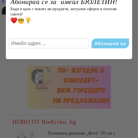
Абонирай се за имейл БЮЛЕТИН!
Разширено търсене
Бъди в крак с новите ни продукти, актуални оферти и полезни
съвети!
НОВО ОТ Bodlivko. bg
Плюшена раничка „Коте“ 50 см с