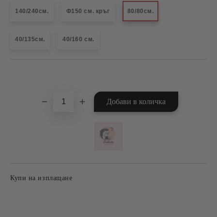
140/240см.
Ф150 см. кръг
80/80см.
40/135см.
40/160 см.
Добави в желани
Купи на изплащане