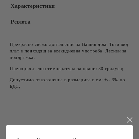
Характеристики
Съгласен съм с
Политиката за лични данни
Ревюта
Ние ще се свържем с вас в рамките на работния ден.
Прекрасно свежо допълнение за Вашия дом. Този вид
плат е подходящ за всекидневна употреба. Леснен за
поддръжка.
Препоръчителна температура за пране: 30 градуса;
Допустимо отколонение в размерите в см: +/- 3% по
БДС;
Търси