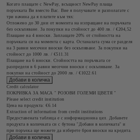
Когато плащате с NewPay, всъщност NewPay плаща
поръчката Ви вместо Вас. Вие я получавате и разполагате с
три начина да я платите към тях:
Отложено до 30 дни от момента на изпращане на поръчката
без оскъпяване. За покупки на стойност до 400 лв. / €204,52
Плащане на 4 вноски. Заплащате 20% от стойността на
поръчката си на момента с карта. Останалата сума се разделя
на 3 равни месечни вноски без оскъпяване. За покупки на
стойност до 1000 лв. / €511.31
Плащане на 6 вноски. Стойността на поръчката се
разпределя в 6 равни месечни вноски с оскъпяване. За
покупки на стойност до 2000 лв. / €1022.61
Credit calculator
ПОКРИВКА ЗА МАСА " РОЗОВИ ГОЛЕМИ ЦВЕТЯ "
Please select credit institution
Цена на продукта:
€6.14
Extraction of information from credit institutions
Предоставената таблица е с информационна цел. Добавете
продукта в количката си с бутона "Добави в количката" и
при поръчка ще можете да изберете броя вноски на кредита.