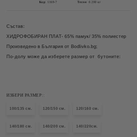
Код:
1169-7
Тегло:
0.200
кг
Състав:
ХИДРОФОБИРАН ПЛАТ- 65% памук/ 35% полиестер
Произведено в България от Bodlivko.bg;
По-долу може да изберете размер от бутоните:
ИЗБЕРИ РАЗМЕР::
100/135 см.
120/150 см.
120/160 см.
140/180 см.
140/200 см.
140/220см.