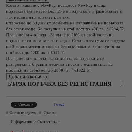
Когато плащате с NewPay, всъщност NewPay плаща
поръчката Ви вместо Вас. Вие я получавате и разполагате с
три начина да я платите към тях:
Отложено до 30 дни от момента на изпращане на поръчката
без оскъпяване. За покупки на стойност до 400 лв. / €204,52
Плащане на 4 вноски. Заплащате 20% от стойността на
поръчката си на момента с карта. Останалата сума се разделя
на 3 равни месечни вноски без оскъпяване. За покупки на
стойност до 1000 лв. / €511.31
Плащане на 6 вноски. Стойността на поръчката се
разпределя в 6 равни месечни вноски с оскъпяване. За
покупки на стойност до 2000 лв. / €1022.61
БЪРЗА ПОРЪЧКА БЕЗ РЕГИСТРАЦИЯ
САМО ПОПЪЛНЕТЕ 4 ПОЛЕТА
Tweet
Сподели
Оцени продукта
Сравни
Информация за Съответствие