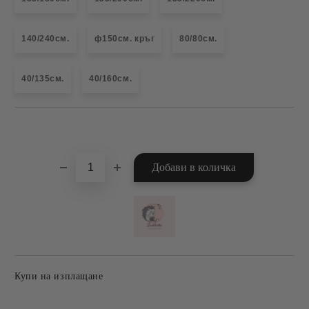
140/240см.
ф150см. кръг
80/80см.
40/135см.
40/160см.
Добави в желани
Купи на изплащане