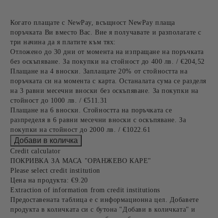
Когато плащате с NewPay, всъщност NewPay плаща
поръчката Ви вместо Вас. Вие я получавате и разполагате с
три начина да я платите към тях:
Отложено до 30 дни от момента на изпращане на поръчката
без оскъпяване. За покупки на стойност до 400 лв. / €204,52
Плащане на 4 вноски. Заплащате 20% от стойността на
поръчката си на момента с карта. Останалата сума се разделя
на 3 равни месечни вноски без оскъпяване. За покупки на
стойност до 1000 лв. / €511.31
Плащане на 6 вноски. Стойността на поръчката се
разпределя в 6 равни месечни вноски с оскъпяване. За
покупки на стойност до 2000 лв. / €1022.61
Credit calculator
ПОКРИВКА ЗА МАСА "ОРАНЖЕВО КАРЕ"
Please select credit institution
Цена на продукта:
€9.20
Extraction of information from credit institutions
Предоставената таблица е с информационна цел. Добавете
продукта в количката си с бутона "Добави в количката" и