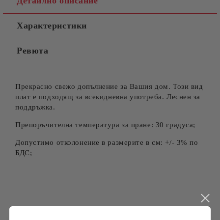
Детайлно описание
Характеристики
Съгласен съм с
Политиката за лични данни
Ревюта
Ние ще се свържем с вас в рамките на работния ден.
Прекрасно свежо допълнение за Вашия дом. Този вид
плат е подходящ за всекидневна употреба. Леснен за
поддръжка.
Препоръчителна температура за пране: 30 градуса;
Допустимо отколонение в размерите в см: +/- 3% по
БДС;
Търси