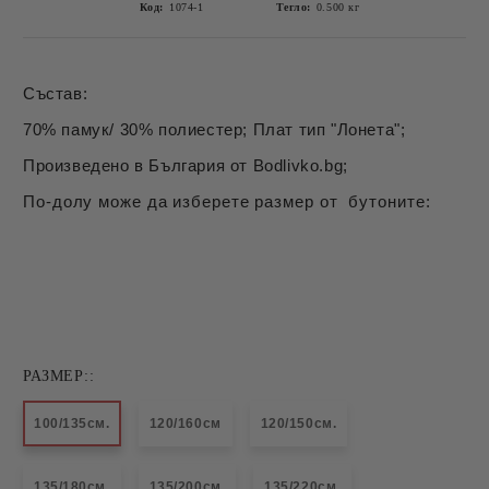
Код:
1074-1
Тегло:
0.500
кг
Състав:
70% памук/ 30% полиестер; Плат тип "Лонета";
Произведено в България от Bodlivko.bg;
По-долу може да изберете размер от бутоните:
РАЗМЕР::
100/135см.
120/160см
120/150см.
135/180см.
135/200см.
135/220см.