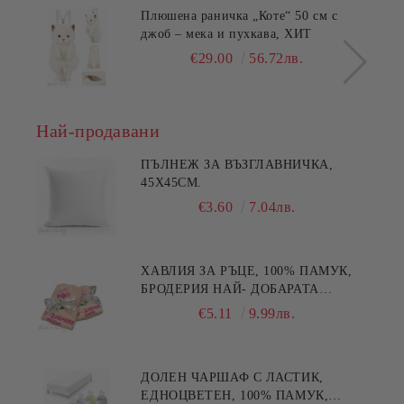
Плюшена раничка „Коте“ 50 см с
джоб – мека и пухкава, ХИТ
€29.00
56.72лв.
Най-продавани
ПЪЛНЕЖ ЗА ВЪЗГЛАВНИЧКА,
45X45СМ.
€3.60
7.04лв.
ХАВЛИЯ ЗА РЪЦЕ, 100% ПАМУК,
БРОДЕРИЯ НАЙ- ДОБАРАТА
МАЙКА/БАБА , РАЗМЕР:
€5.11
9.99лв.
30/50СМ,HAND MADE
ДОЛЕН ЧАРШАФ С ЛАСТИК,
ЕДНОЦВЕТЕН, 100% ПАМУК,