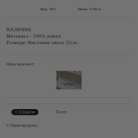
Код:
3021
Тегло:
0.500
кг
НАЛИЧНА
Материал - 100% памук
Размери: Височина около 22см,
Няма наличност
Добави в желани
Tweet
Сподели
Оцени продукта