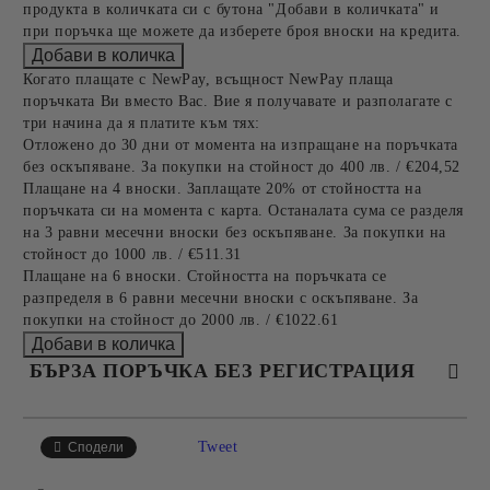
продукта в количката си с бутона "Добави в количката" и
при поръчка ще можете да изберете броя вноски на кредита.
Когато плащате с NewPay, всъщност NewPay плаща
поръчката Ви вместо Вас. Вие я получавате и разполагате с
три начина да я платите към тях:
Отложено до 30 дни от момента на изпращане на поръчката
без оскъпяване. За покупки на стойност до 400 лв. / €204,52
Плащане на 4 вноски. Заплащате 20% от стойността на
поръчката си на момента с карта. Останалата сума се разделя
на 3 равни месечни вноски без оскъпяване. За покупки на
стойност до 1000 лв. / €511.31
Плащане на 6 вноски. Стойността на поръчката се
разпределя в 6 равни месечни вноски с оскъпяване. За
покупки на стойност до 2000 лв. / €1022.61
БЪРЗА ПОРЪЧКА БЕЗ РЕГИСТРАЦИЯ
САМО ПОПЪЛНЕТЕ 4 ПОЛЕТА
Tweet
Сподели