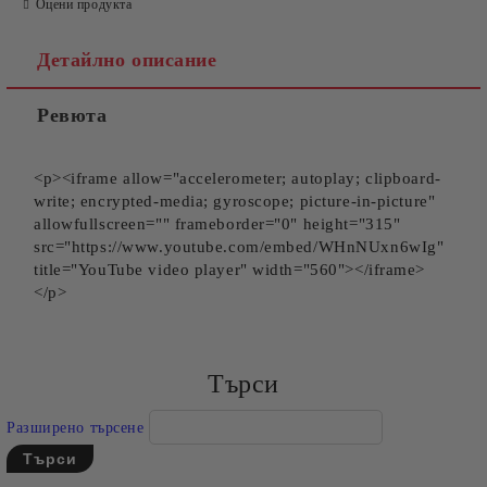
Оцени продукта
Детайлно описание
Ревюта
Съгласен съм с
Политиката за лични данни
Ние ще се свържем с вас в рамките на работния ден.
<p><iframe allow="accelerometer; autoplay; clipboard-
write; encrypted-media; gyroscope; picture-in-picture"
allowfullscreen="" frameborder="0" height="315"
src="https://www.youtube.com/embed/WHnNUxn6wIg"
title="YouTube video player" width="560"></iframe>
</p>
Търси
Разширено търсене