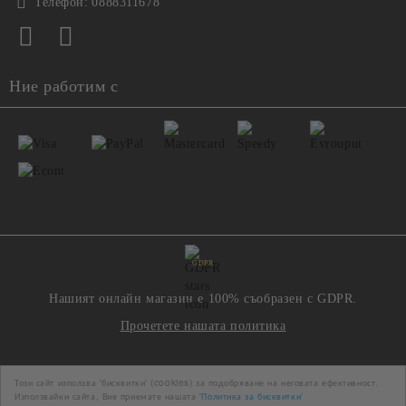
Телефон:
0888311678
Ние работим с
GDPR
Нашият онлайн магазин е 100% съобразен с GDPR.
Прочетете нашата политика
Моите лични данни
Този сайт използва 'бисквитки' (cookies) за подобряване на неговата ефективност.
Използвайки сайта, Вие приемате нашата
'Политика за бисквитки'