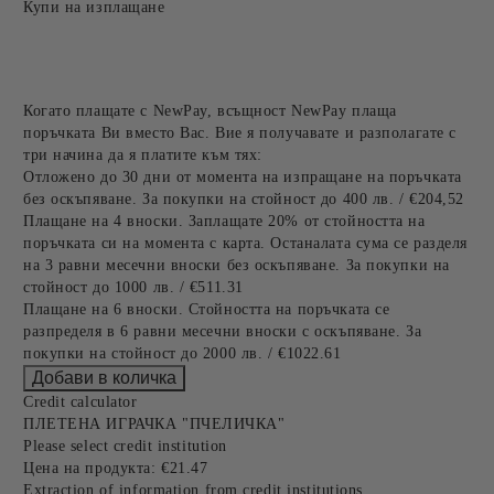
Купи на изплащане
Когато плащате с NewPay, всъщност NewPay плаща
поръчката Ви вместо Вас. Вие я получавате и разполагате с
три начина да я платите към тях:
Отложено до 30 дни от момента на изпращане на поръчката
без оскъпяване. За покупки на стойност до 400 лв. / €204,52
Плащане на 4 вноски. Заплащате 20% от стойността на
поръчката си на момента с карта. Останалата сума се разделя
на 3 равни месечни вноски без оскъпяване. За покупки на
стойност до 1000 лв. / €511.31
Плащане на 6 вноски. Стойността на поръчката се
разпределя в 6 равни месечни вноски с оскъпяване. За
покупки на стойност до 2000 лв. / €1022.61
Credit calculator
ПЛЕТЕНА ИГРАЧКА "ПЧЕЛИЧКА"
Please select credit institution
Цена на продукта:
€21.47
Extraction of information from credit institutions