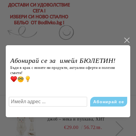
Абонирай се за имейл БЮЛЕТИН!
Бъди в крак с новите ни продукти, актуални оферти и полезни
съвети!
НОВО ОТ Bodlivko. bg
Плюшена раничка „Коте“ 50 см с
джоб – мека и пухкава, ХИТ
€29.00
56.72лв.