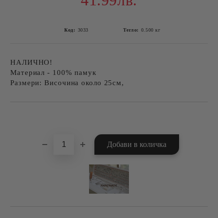
41.99лв.
Код:
3033
Тегло:
0.500
кг
НАЛИЧНО!
Материал - 100% памук
Размери: Височина около 25см,
Добави в желани