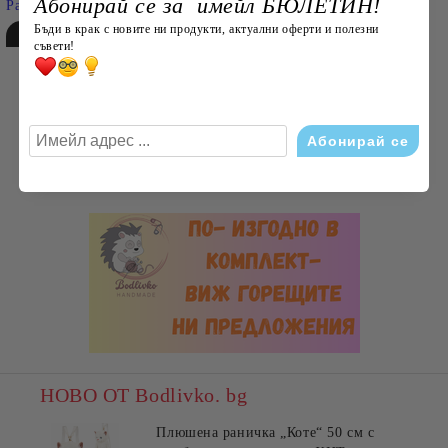
Абонирай се за имейл БЮЛЕТИН!
Разширено търсене
Бъди в крак с новите ни продукти, актуални оферти и полезни
съвети!
НОВО ОТ Bodlivko. bg
Плюшена раничка „Коте“ 50 см с