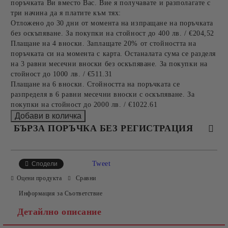
поръчката Ви вместо Вас. Вие я получавате и разполагате с
три начина да я платите към тях:
Отложено до 30 дни от момента на изпращане на поръчката
без оскъпяване. За покупки на стойност до 400 лв. / €204,52
Плащане на 4 вноски. Заплащате 20% от стойността на
поръчката си на момента с карта. Останалата сума се разделя
на 3 равни месечни вноски без оскъпяване. За покупки на
стойност до 1000 лв. / €511.31
Плащане на 6 вноски. Стойността на поръчката се
разпределя в 6 равни месечни вноски с оскъпяване. За
покупки на стойност до 2000 лв. / €1022.61
БЪРЗА ПОРЪЧКА БЕЗ РЕГИСТРАЦИЯ
САМО ПОПЪЛНЕТЕ 4 ПОЛЕТА
Tweet
Сподели
Оцени продукта
Сравни
Информация за Съответствие
Детайлно описание