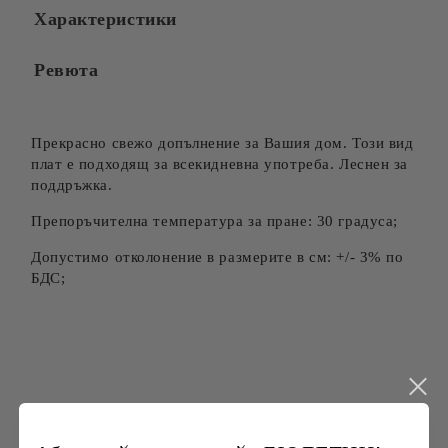
Характеристики
Съгласен съм с
Политиката за лични данни
Ревюта
Ние ще се свържем с вас в рамките на работния ден.
Прекрасно свежо допълнение за Вашия дом. Този вид
плат е подходящ за всекидневна употреба. Леснен за
поддръжка.
Препоръчителна температура за пране: 30 градуса;
Допустимо отколонение в размерите в см: +/- 3% по
БДС;
Търси