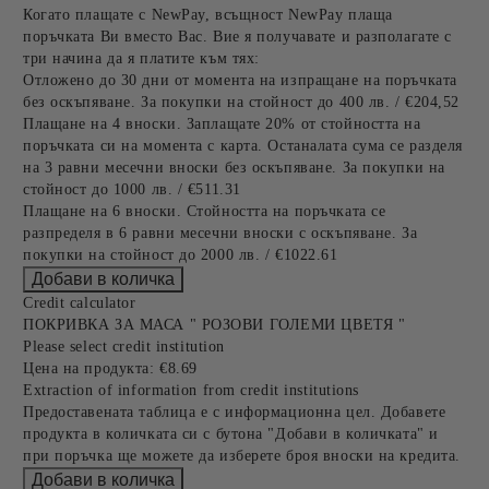
Когато плащате с NewPay, всъщност NewPay плаща
поръчката Ви вместо Вас. Вие я получавате и разполагате с
три начина да я платите към тях:
Отложено до 30 дни от момента на изпращане на поръчката
без оскъпяване. За покупки на стойност до 400 лв. / €204,52
Плащане на 4 вноски. Заплащате 20% от стойността на
поръчката си на момента с карта. Останалата сума се разделя
на 3 равни месечни вноски без оскъпяване. За покупки на
стойност до 1000 лв. / €511.31
Плащане на 6 вноски. Стойността на поръчката се
разпределя в 6 равни месечни вноски с оскъпяване. За
покупки на стойност до 2000 лв. / €1022.61
Credit calculator
ПОКРИВКА ЗА МАСА " РОЗОВИ ГОЛЕМИ ЦВЕТЯ "
Please select credit institution
Цена на продукта:
€8.69
Extraction of information from credit institutions
Предоставената таблица е с информационна цел. Добавете
продукта в количката си с бутона "Добави в количката" и
при поръчка ще можете да изберете броя вноски на кредита.