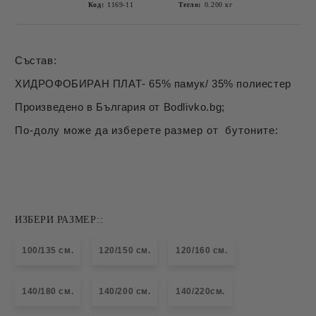
Код:
1169-11
Тегло:
0.200
кг
Състав:
ХИДРОФОБИРАН ПЛАТ- 65% памук/ 35% полиестер
Произведено в България от Bodlivko.bg;
По-долу може да изберете размер от бутоните:
ИЗБЕРИ РАЗМЕР::
100/135 см.
120/150 см.
120/160 см.
140/180 см.
140/200 см.
140/220см.