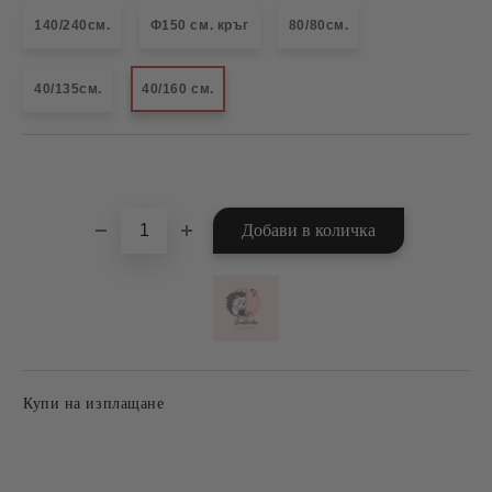
140/240см.
Ф150 см. кръг
80/80см.
40/135см.
40/160 см.
Добави в желани
Купи на изплащане