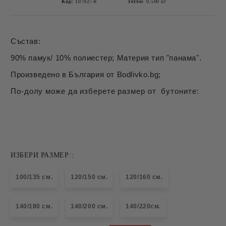
Код:
107927-8
Тегло:
0.500
кг
Състав:
90% памук/ 10% полиестер; Материя тип "панама".
Произведено в България от Bodlivko.bg;
По-долу може да изберете размер от бутоните:
ИЗБЕРИ РАЗМЕР::
100/135 см.
120/150 см.
120/160 см.
140/180 см.
140/200 см.
140/220см.