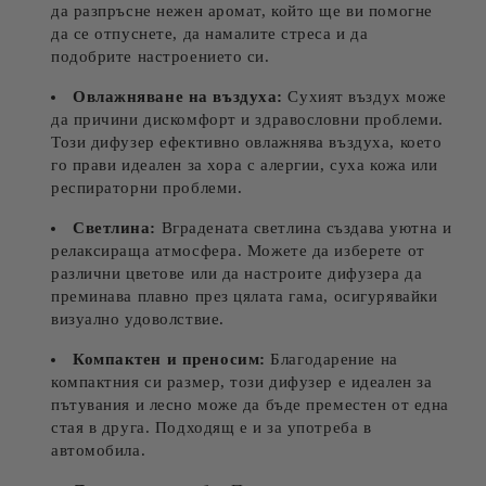
да разпръсне нежен аромат, който ще ви помогне
да се отпуснете, да намалите стреса и да
подобрите настроението си.
Овлажняване на въздуха:
Сухият въздух може
да причини дискомфорт и здравословни проблеми.
Този дифузер ефективно овлажнява въздуха, което
го прави идеален за хора с алергии, суха кожа или
респираторни проблеми.
Светлина:
Вградената светлина създава уютна и
релаксираща атмосфера. Можете да изберете от
различни цветове или да настроите дифузера да
преминава плавно през цялата гама, осигурявайки
визуално удоволствие.
Компактен и преносим:
Благодарение на
компактния си размер, този дифузер е идеален за
пътувания и лесно може да бъде преместен от една
стая в друга. Подходящ е и за употреба в
автомобила.