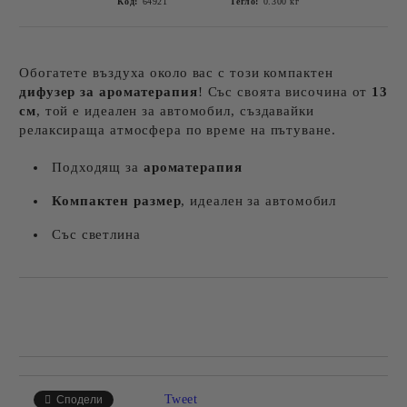
Код:
64921
Тегло:
0.300
кг
Обогатете въздуха около вас с този компактен
дифузер за ароматерапия
! Със своята височина от
13
см
, той е идеален за автомобил, създавайки
релаксираща атмосфера по време на пътуване.
Подходящ за
ароматерапия
Компактен размер
, идеален за автомобил
Със светлина
Добави в желани
Tweet
Сподели