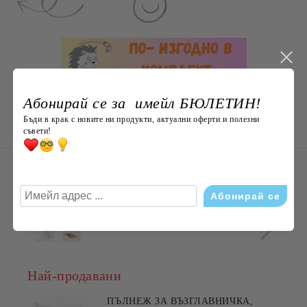
Абонирай се за имейл БЮЛЕТИН!
Бъди в крак с новите ни продукти, актуални оферти и полезни
съвети!
НОВО ОТ Bodlivko. bg
Плюшена раничка „Коте“ 50 см с
джоб – мека и пухкава, ХИТ
€29.00
56.72лв.
Най-продавани
ПЪЛНЕЖ ЗА ВЪЗГЛАВНИЧКА,