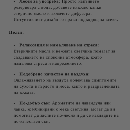
Лесен за употреба:
Просто напълнете
резервоара с вода, добавете няколко капки
етерично масло и включете дифузера.
Интуитивният дизайн го прави подходящ за всеки.
Ползи:
Релаксация и намаляване на стреса:
Етеричните масла и нежната светлина помагат за
създаването на спокойна атмосфера, която
намалява стреса и напрежението.
Подобрено качество на въздуха:
Овлажняването на въздуха облекчава симптомите
на сухота в гърлото и носа, както и раздразненията
на кожата.
По-добър сън:
Ароматите на лавандула или
лайка, комбинирани с мека светлина, могат да ви
помогнат да заспите по-лесно и да се насладите на
по-качествен сън.