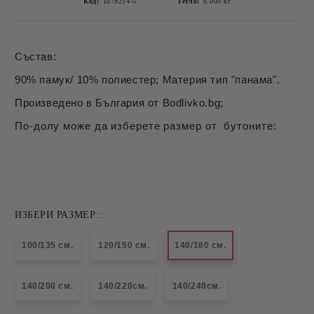
Код:
1079214-5
Тегло:
0.000
кг
Състав:
90% памук/ 10% полиестер; Материя тип "панама".
Произведено в България от Bodlivko.bg;
По-долу може да изберете размер от бутоните:
ИЗБЕРИ РАЗМЕР::
100/135 см.
120/150 см.
140/180 см.
140/200 см.
140/220см.
140/240см.