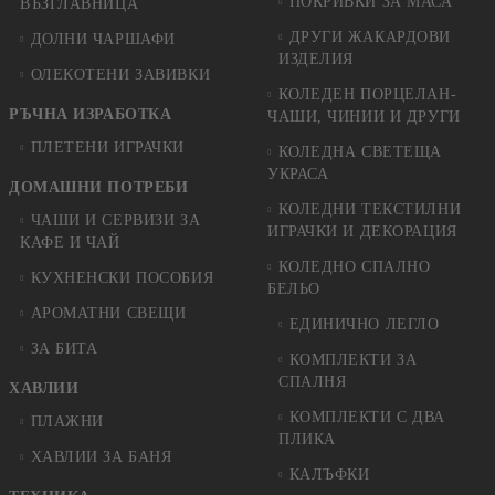
ПОКРИВКИ ЗА МАСА
ВЪЗГЛАВНИЦА
ДРУГИ ЖАКАРДОВИ
ДОЛНИ ЧАРШАФИ
ИЗДЕЛИЯ
ОЛЕКОТЕНИ ЗАВИВКИ
КОЛЕДЕН ПОРЦЕЛАН-
РЪЧНА ИЗРАБОТКА
ЧАШИ, ЧИНИИ И ДРУГИ
ПЛЕТЕНИ ИГРАЧКИ
КОЛЕДНА СВЕТЕЩА
УКРАСА
ДОМАШНИ ПОТРЕБИ
КОЛЕДНИ ТЕКСТИЛНИ
ЧАШИ И СЕРВИЗИ ЗА
ИГРАЧКИ И ДЕКОРАЦИЯ
КАФЕ И ЧАЙ
КОЛЕДНO СПАЛНO
КУХНЕНСКИ ПОСОБИЯ
БЕЛЬО
АРОМАТНИ СВЕЩИ
ЕДИНИЧНО ЛЕГЛО
ЗА БИТА
КОМПЛЕКТИ ЗА
СПАЛНЯ
ХАВЛИИ
КОМПЛЕКТИ С ДВА
ПЛАЖНИ
ПЛИКА
ХАВЛИИ ЗА БАНЯ
КАЛЪФКИ