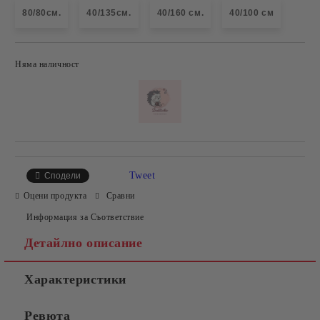
80/80см.
40/135см.
40/160 см.
40/100 см
Няма наличност
Добави в желани
Tweet
Сподели
Оцени продукта
Сравни
Информация за Съответствие
Детайлно описание
Характеристики
Ревюта