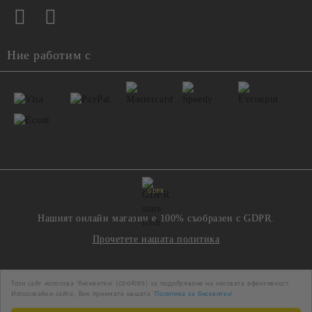
Ние работим с
GDPR
Нашият онлайн магазин е 100% съобразен с GDPR.
Прочетете нашата политика
Моите лични данни
Този сайт използва 'бисквитки' (cookies) за подобряване на неговата ефективност.
Използвайки сайта, Вие приемате нашата
'Политика за бисквитки'