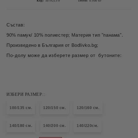
Код:
1079213-9
Тегло:
0.000
кг
Състав:
90% памук/ 10% полиестер; Материя тип "панама".
Произведено в България от Bodlivko.bg;
По-долу може да изберете размер от бутоните:
ИЗБЕРИ РАЗМЕР::
100/135 см.
120/150 см.
120/160 см.
140/180 см.
140/200 см.
140/220см.