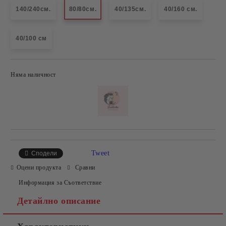
140/240см.
80/80см.
40/135см.
40/160 см.
40/100 см
Няма наличност
Добави в желани
Tweet
Сподели
Оцени продукта
Сравни
Информация за Съответствие
Детайлно описание