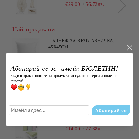
€29.00
56.72лв.
Най-продавани
ПЪЛНЕЖ ЗА ВЪЗГЛАВНИЧКА,
45X45СМ.
€3.60
7.04лв.
Абонирай се за имейл БЮЛЕТИН!
Бъди в крак с новите ни продукти, актуални оферти и полезни
ХАВЛИЯ ЗА РЪЦЕ, 100% ПАМУК,
съвети!
БРОДЕРИЯ НАЙ- ДОБАРАТА
МАЙКА/БАБА , РАЗМЕР:
€5.11
9.99лв.
30/50СМ,HAND MADE
ДОЛЕН ЧАРШАФ С ЛАСТИК,
ЕДНОЦВЕТЕН, 100% ПАМУК,
РАЗЛИЧНИ РАЗМЕРИ
€14.00
27.38лв.