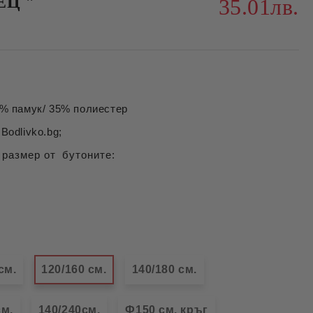
ЕЦ "
35.01лв.
 памук/ 35% полиестер
Bodlivko.bg;
 размер от бутоните:
см.
120/160 см.
140/180 см.
см.
140/240см.
Ф150 см. кръг