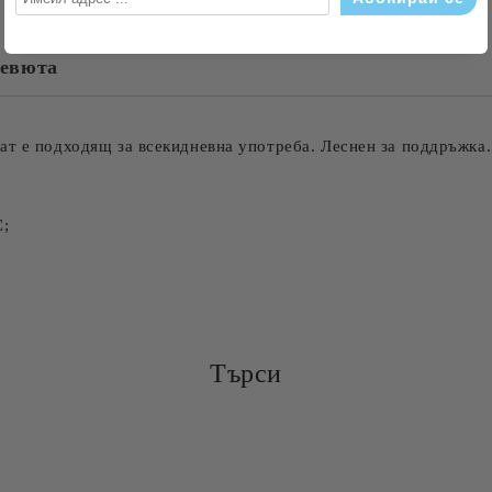
евюта
Съгласен съм с
Политика
Ние ще се свържем с вас в рамки
ат е подходящ за всекидневна употреба. Леснен за поддръжка.
С;
Търси