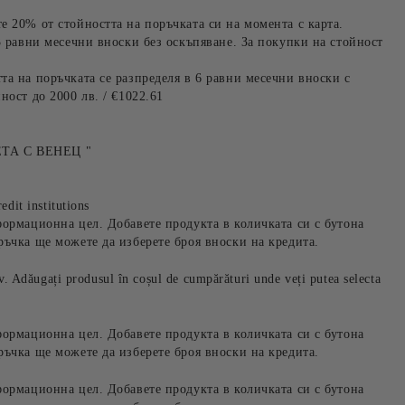
е 20% от стойността на поръчката си на момента с карта.
3 равни месечни вноски без оскъпяване. За покупки на стойност
та на поръчката се разпределя в 6 равни месечни вноски с
ност до 2000 лв. / €1022.61
ТА С ВЕНЕЦ "
edit institutions
формационна цел. Добавете продукта в количката си с бутона
ръчка ще можете да изберете броя вноски на кредита.
iv. Adăugați produsul în coșul de cumpărături unde veți putea selecta
формационна цел. Добавете продукта в количката си с бутона
ръчка ще можете да изберете броя вноски на кредита.
формационна цел. Добавете продукта в количката си с бутона