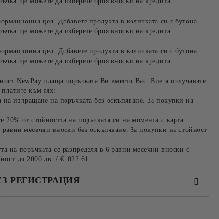
ръчка ще можете да изберете броя вноски на кредита.
формационна цел. Добавете продукта в количката си с бутона
ръчка ще можете да изберете броя вноски на кредита.
формационна цел. Добавете продукта в количката си с бутона
ръчка ще можете да изберете броя вноски на кредита.
ност NewPay плаща поръчката Ви вместо Вас. Вие я получавате
 платите към тях:
 на изпращане на поръчката без оскъпяване. За покупки на
е 20% от стойността на поръчката си на момента с карта.
3 равни месечни вноски без оскъпяване. За покупки на стойност
та на поръчката се разпределя в 6 равни месечни вноски с
ност до 2000 лв. / €1022.61
ЕЗ РЕГИСТРАЦИЯ