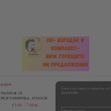
авани
Enter your email to subscribe 
БЮЛЕТИН:
лект жакардова калъфка
ПЪЛНЕЖ ЗА
Комплект 2 стъклени тави 
5 см и тишлайфер 45x140
ВЪЗГЛАВНИЧКА, 45X45СМ.
печене от йенско стъкло,
 Къща с цветя
Danny Home, 1.6 л и 3 л
€22.49
€3.60
43.99лв.
7.04лв.
€17.80
34.81лв.
00
48.90лв.