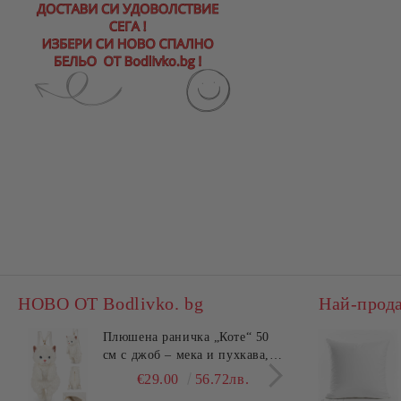
НОВО ОТ Bodlivko. bg
Най-прод
Плюшена раничка „Коте“ 50
Комп
см с джоб – мека и пухкава,
45x4
ХИТ
см –
€29.00
56.72лв.
€25.