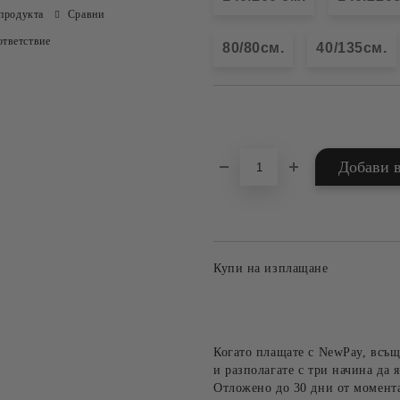
продукта
Сравни
тветствие
80/80см.
40/135см.
Добави в желани
Купи на изплащане
Когато плащате с NewPay, всъщ
и разполагате с три начина да я
Отложено до 30 дни от момента