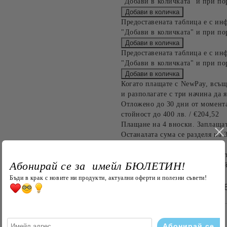
"Добави в количката" и при по
Предоставената таблица е с ин
"Добави в количката" и при по
Предоставената таблица е с ин
"Добави в количката" и при по
Когато плащате с NewPay, всъщ
и разполагате с три начина да я
Отложено до 30 дни от момента
стойност до 400 лв. / €204,52
Плащане на 4 вноски. Заплащат
Останалата сума се разделя на 
до 1000 лв. / €511.31
Плащане на 6 вноски. Стойност
Абонирай се за имейл БЮЛЕТИН!
оскъпяване. За покупки на стой
Бъди в крак с новите ни продукти, актуални оферти и полезни съвети!
БЪРЗА ПОРЪЧКА Б
САМО ПОПЪЛНЕТЕ 4 ПОЛЕТА