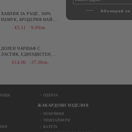
ХАВЛИЯ ЗА РЪЦЕ, 100%
ПАМУК, БРОДЕРИЯ НАЙ-
ДОБАРАТА МАЙКА/БАБА ,
€5.11
9.99лв.
РАЗМЕР: 30/50СМ,HAND
MADE
ДОЛЕН ЧАРШАФ С
ЛАСТИК, ЕДНОЦВЕТЕН,
100% ПАМУК, РАЗЛИЧНИ
€14.00
27.38лв.
РАЗМЕРИ
ВЕЩИ
ОДЕЯЛА
ЖАКАРДОВИ ИЗДЕЛИЯ
ПОКРИВКИ
ТИШЛАЙФЕРИ
БАНЯ
КАРЕТА