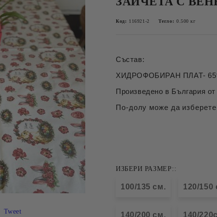
ЗАЙЧЕТА С ВЕН
Код:
116921-2
Тегло:
0.500
кг
Състав:
ХИДРОФОБИРАН ПЛАТ- 65%
Произведено в България от 
По-долу може да изберете
ИЗБЕРИ РАЗМЕР::
100/135 см.
120/150 
Tweet
140/200 см.
140/220