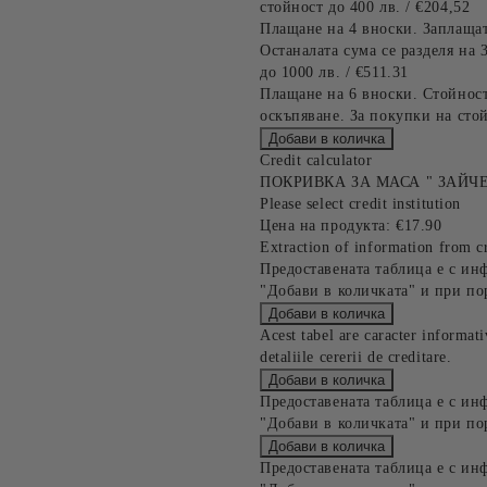
стойност до 400 лв. / €204,52
Плащане на 4 вноски. Заплащат
Останалата сума се разделя на 
до 1000 лв. / €511.31
Плащане на 6 вноски. Стойност
оскъпяване. За покупки на стой
Credit calculator
ПОКРИВКА ЗА МАСА " ЗАЙЧЕ
Please select credit institution
Цена на продукта:
€17.90
Extraction of information from cr
Предоставената таблица е с ин
"Добави в количката" и при по
Acest tabel are caracter informat
detaliile cererii de creditare.
Предоставената таблица е с ин
"Добави в количката" и при по
Предоставената таблица е с ин