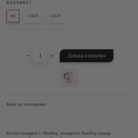
КАЛЪФКА?:
НЕ
+1БР.
+2 БР
Добави в желани
Купи на изплащане
Когато плащате с NewPay, всъщност NewPay плаща