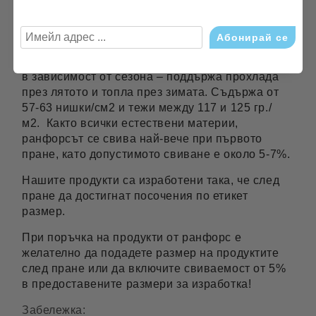
изработка на спално бельо в Европа и има
добро съотношение цена-качество.Като всяка
памучна материя, тя се характеризира с мекота
и има способността да регулира температурата
в зависимост от сезона – поддържа прохлада
през лятото и топла през зимата. Съдържа от
57-63 нишки/см2 и тежи между 117 и 125 гр./
м2. Както всички естествени материи,
ранфорсът се свива най-вече при първото
пране, като допустимото свиване е около 5-7%.
Нашите продукти са изработени така, че след
пране да достигнат посочения по етикет
размер.
При поръчка на продукти от ранфорс е
желателно да подадете размер на продуктите
след пране или да включите свиваемост от 5%
в предоставените размери за изработка!
Забележка: