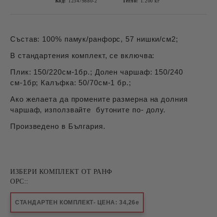
Код:
123479880-2
Тегло:
1.200
кг
Състав: 100% памук/ранфорс, 57 нишки/см2;
В стандартения комплект, се включва:
Плик: 150/220см-1бр.; Долен чаршаф: 150/240
см-1бр; Калъфка: 50/70см-1 бр.;
Ако желаета да промените размерна на долния
чаршаф, използвайте бутоните по- долу.
Произведено в България.
ИЗБЕРИ КОМПЛЕКТ ОТ РАНФ
ОРС::
СТАНДАРТЕН КОМПЛЕКТ- ЦЕНА: 34,26е