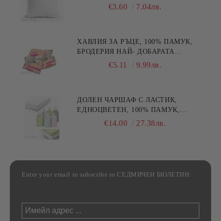
€3.60
7.04лв.
ХАВЛИЯ ЗА РЪЦЕ, 100% ПАМУК,
БРОДЕРИЯ НАЙ- ДОБАРАТА
МАЙКА/БАБА , РАЗМЕР:
€5.11
9.99лв.
30/50СМ,HAND MADE
ДОЛЕН ЧАРШАФ С ЛАСТИК,
ЕДНОЦВЕТЕН, 100% ПАМУК,
РАЗЛИЧНИ РАЗМЕРИ
€14.00
27.38лв.
Enter your email to subscribe to СЕДМИЧЕН БЮЛЕТИН: