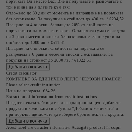
поръчката Ви вместо Вас. Вие я получавате и разполагате с
три начина да я платите към тях:
Отложено до 30 дни от момента на изпращане на поръчката
без оскъпяване. За покупки на стойност до 400 лв. / €204,52
Плащане на 4 вноски. Заплащате 20% от стойността на
поръчката си на момента с карта. Останалата сума се разделя
на 3 равни месечни вноски без оскъпяване. За покупки на
стойност до 1000 лв. / €511.31
Плащане на 6 вноски. Стойността на поръчката се
разпределя в 6 равни месечни вноски с оскъпяване. За
покупки на стойност до 2000 лв. / €1022.61
Credit calculator
КОМПЛЕКТ ЗА ЕДИНИЧНО ЛЕГЛО "БЕЖОВИ НЮАНСИ"
Please select credit institution
Цена на продукта:
€34.26
Extraction of information from credit institutions
Предоставената таблица е с информационна цел. Добавете
продукта в количката си с бутона "Добави в количката" и
при поръчка ще можете да изберете броя вноски на кредита.
Acest tabel are caracter informativ. Adăugați produsul în coșul