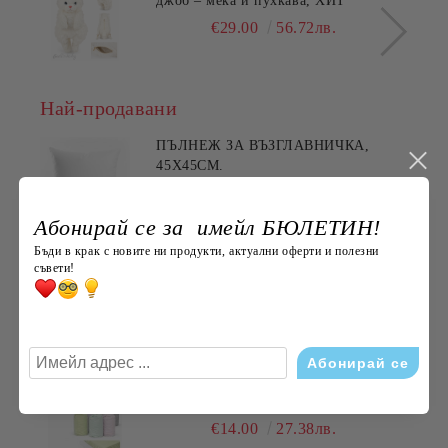
джоб – мека и пухкава, ХИТ
€29.00
56.72лв.
Най-продавани
ПЪЛНЕЖ ЗА ВЪЗГЛАВНИЧКА,
45X45СМ.
€3.60
7.04лв.
Абонирай се за имейл БЮЛЕТИН!
Бъди в крак с новите ни продукти, актуални оферти и полезни
ХАВЛИЯ ЗА РЪЦЕ, 100% ПАМУК,
съвети!
БРОДЕРИЯ НАЙ- ДОБАРАТА
МАЙКА/БАБА , РАЗМЕР:
€5.11
9.99лв.
30/50СМ,HAND MADE
ДОЛЕН ЧАРШАФ С ЛАСТИК,
ЕДНОЦВЕТЕН, 100% ПАМУК,
РАЗЛИЧНИ РАЗМЕРИ
€14.00
27.38лв.