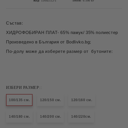
Код:
11692112-1
Тегло:
0.500
кг
Състав:
ХИДРОФОБИРАН ПЛАТ- 65% памук/ 35% полиестер
Произведено в България от Bodlivko.bg;
По-долу може да изберете размер от бутоните:
ИЗБЕРИ РАЗМЕР::
100/135 см.
120/150 см.
120/160 см.
140/180 см.
140/200 см.
140/220см.