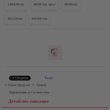
140/240см.
Ф150 см. кръг
80/80см.
40/135см.
40/160 см.
Добави в желани
Tweet
Сподели
Оцени продукта
Сравни
Информация за Съответствие
Детайлно описание