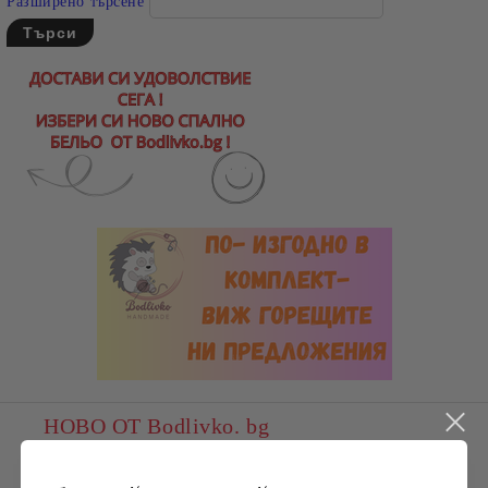
Разширено търсене
НОВО ОТ Bodlivko. bg
Пате, плюшена играчка, ХИТ,