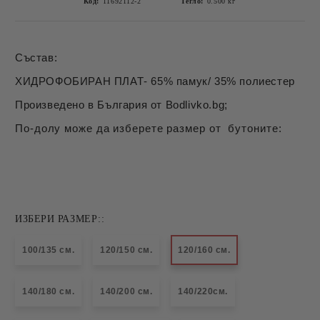
Код:
11692112-2
Тегло:
0.500
кг
Състав:
ХИДРОФОБИРАН ПЛАТ- 65% памук/ 35% полиестер
Произведено в България от Bodlivko.bg;
По-долу може да изберете размер от бутоните:
ИЗБЕРИ РАЗМЕР::
100/135 см.
120/150 см.
120/160 см.
140/180 см.
140/200 см.
140/220см.