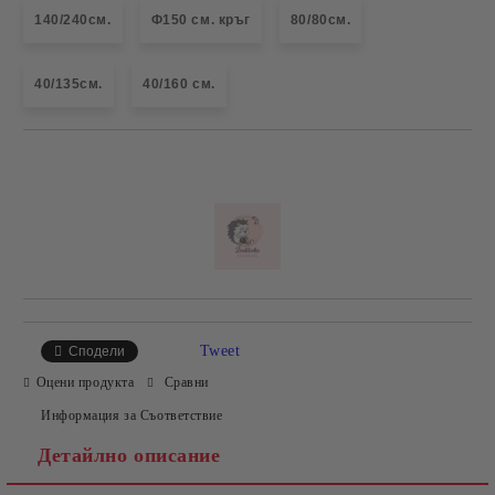
140/240см.
Ф150 см. кръг
80/80см.
40/135см.
40/160 см.
Добави в желани
Tweet
Сподели
Оцени продукта
Сравни
Информация за Съответствие
Детайлно описание