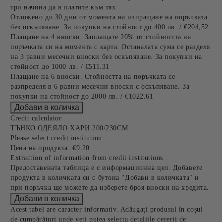
три начина да я платите към тях:
Отложено до 30 дни от момента на изпращане на поръчката
без оскъпяване. За покупки на стойност до 400 лв. / €204,52
Плащане на 4 вноски. Заплащате 20% от стойността на
поръчката си на момента с карта. Останалата сума се разделя
на 3 равни месечни вноски без оскъпяване. За покупки на
стойност до 1000 лв. / €511.31
Плащане на 6 вноски. Стойността на поръчката се
разпределя в 6 равни месечни вноски с оскъпяване. За
покупки на стойност до 2000 лв. / €1022.61
Credit calculator
ТЪНКО ОДЕЯЛО ХАРИ 200/230СМ
Please select credit institution
Цена на продукта:
€9.20
Extraction of information from credit institutions
Предоставената таблица е с информационна цел. Добавете
продукта в количката си с бутона "Добави в количката" и
при поръчка ще можете да изберете броя вноски на кредита.
Acest tabel are caracter informativ. Adăugați produsul în coșul
de cumpărături unde veți putea selecta detaliile cererii de