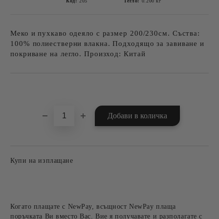
Код:
205
Тегло:
0.200
кг
Меко и пухкаво одеяло с размер 200/230см. Съства:
100% полиестверни влакна. Подходящо за завиване и
покриване на легло. Произход: Китай
Добави в желани
Купи на изплащане
Когато плащате с NewPay, всъщност NewPay плаща
поръчката Ви вместо Вас. Вие я получавате и разполагате с