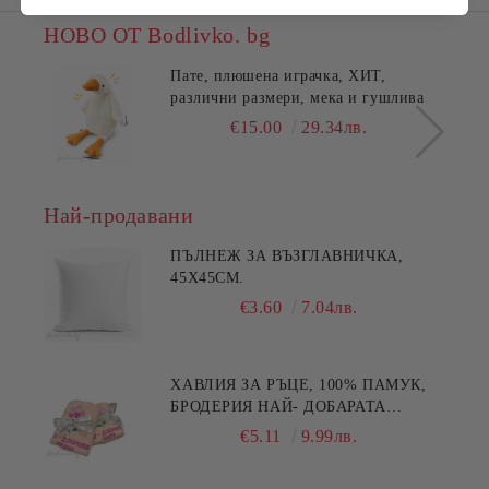
НОВО ОТ Bodlivko. bg
Пате, плюшена играчка, ХИТ,
различни размери, мека и гушлива
€15.00
29.34лв.
Най-продавани
ПЪЛНЕЖ ЗА ВЪЗГЛАВНИЧКА,
45X45СМ.
€3.60
7.04лв.
ХАВЛИЯ ЗА РЪЦЕ, 100% ПАМУК,
БРОДЕРИЯ НАЙ- ДОБАРАТА
МАЙКА/БАБА , РАЗМЕР:
€5.11
9.99лв.
30/50СМ,HAND MADE