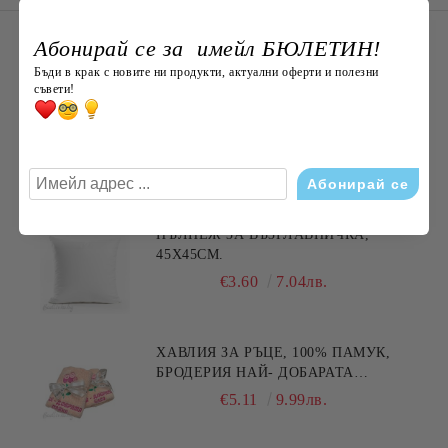
НОВО ОТ Bodlivko. bg
Абонирай се за имейл БЮЛЕТИН!
Плюшена раничка „Коте“ 50 см с
Бъди в крак с новите ни продукти, актуални оферти и полезни
съвети!
джоб – мека и пухкава, ХИТ
€29.00
56.72лв.
Най-продавани
ПЪЛНЕЖ ЗА ВЪЗГЛАВНИЧКА,
45X45СМ.
€3.60
7.04лв.
ХАВЛИЯ ЗА РЪЦЕ, 100% ПАМУК,
БРОДЕРИЯ НАЙ- ДОБАРАТА
МАЙКА/БАБА , РАЗМЕР:
€5.11
9.99лв.
30/50СМ,HAND MADE