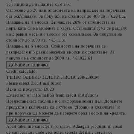
три начина да я платите към тях:
Отложено до 30 дни от момента на изпращане на поръчката
без оскъпяване. За покупки на стойност до 400 лв. / €204,52
Плащане на 4 вноски. Заплащате 20% от стойността на
поръчката си на момента с карта. Останалата сума се разделя
на 3 равни месечни вноски без оскъпяване. За покупки на
стойност до 1000 лв. / €511.31
Плащане на 6 вноски. Стойността на поръчката се
разпределя в 6 равни месечни вноски с оскъпяване. За
покупки на стойност до 2000 лв. / €1022.61
Credit calculator
ТЪНКО ОДЕЯЛО ЗЕЛЕНИ ЛИСТА 200/230СМ
Please select credit institution
Цена на продукта:
€9.20
Extraction of information from credit institutions
Предоставената таблица е с информационна цел. Добавете
продукта в количката си с бутона "Добави в количката" и
при поръчка ще можете да изберете броя вноски на кредита.
Acest tabel are caracter informativ. Adăugați produsul în coșul
de cumpărături unde veți putea selecta detaliile cererii de