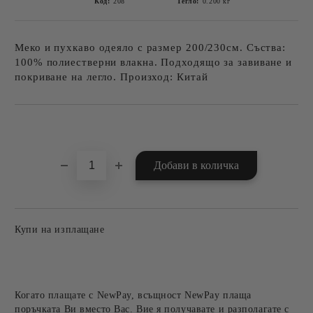
Код:
208
Тегло:
0.200
кг
Меко и пухкаво одеяло с размер 200/230см. Съства:
100% полиестверни влакна. Подходящо за завиване и
покриване на легло. Произход: Китай
Добави в желани
Купи на изплащане
Когато плащате с NewPay, всъщност NewPay плаща
поръчката Ви вместо Вас. Вие я получавате и разполагате с