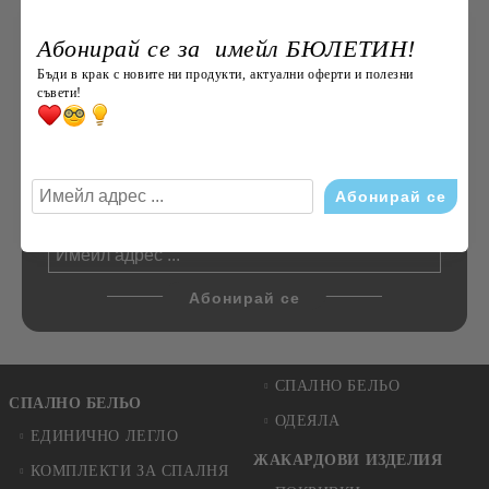
ДОЛЕН ЧАРШАФ С ЛАСТИК,
ЕДНОЦВЕТЕН, 100% ПАМУК,
Абонирай се за имейл БЮЛЕТИН!
РАЗЛИЧНИ РАЗМЕРИ
€14.00
27.38лв.
Бъди в крак с новите ни продукти, актуални оферти и полезни
съвети!
Enter your email to subscribe to СЕДМИЧЕН БЮЛЕТИН:
СПАЛНО БЕЛЬО
СПАЛНО БЕЛЬО
ОДЕЯЛА
ЕДИНИЧНО ЛЕГЛО
ЖАКАРДОВИ ИЗДЕЛИЯ
КОМПЛЕКТИ ЗА СПАЛНЯ