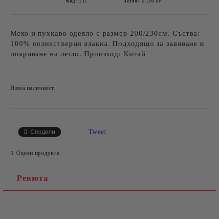
Код:
211
Тегло:
0.200
кг
Меко и пухкаво одеяло с размер 200/230см. Съства:
100% полиестверни влакна. Подходящо за завиване и
покриване на легло. Произход: Китай
Няма наличност
Добави в желани
Tweet
Сподели
Оцени продукта
Ревюта