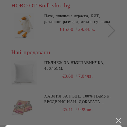
НОВО ОТ Bodlivko. bg
Пате, плюшена играчка, ХИТ,
различни размери, мека и гушлива
€15.00
29.34лв.
Най-продавани
ПЪЛНЕЖ ЗА ВЪЗГЛАВНИЧКА,
45X45СМ.
€3.60
7.04лв.
ХАВЛИЯ ЗА РЪЦЕ, 100% ПАМУК,
БРОДЕРИЯ НАЙ- ДОБАРАТА
МАЙКА/БАБА , РАЗМЕР:
€5.11
9.99лв.
30/50СМ,HAND MADE