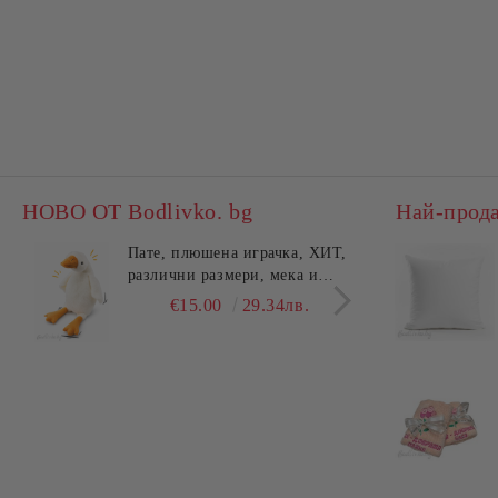
НОВО ОТ Bodlivko. bg
Най-прод
Пате, плюшена играчка, ХИТ,
Калъ
различни размери, мека и
едно
гушлива
разл
€15.00
29.34лв.