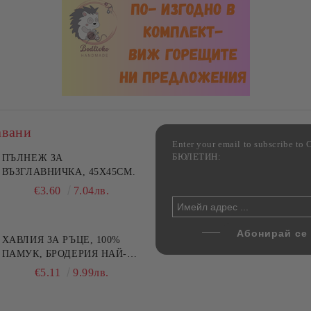
авани
Enter your email to subscribe 
БЮЛЕТИН:
фка за възглавница ,
ПЪЛНЕЖ ЗА
Комплект за алкохолни
цветна, 100% памук,
ВЪЗГЛАВНИЧКА, 45X45СМ.
напитки, Danny Home, 5
ични цветове по избор
части, Декантер + 4 чаши
€4.00
€3.60
7.82лв.
7.04лв.
€32.00
62.59лв.
ХАВЛИЯ ЗА РЪЦЕ, 100%
ПАМУК, БРОДЕРИЯ НАЙ-
ДОБАРАТА МАЙКА/БАБА ,
€5.11
9.99лв.
РАЗМЕР: 30/50СМ,HAND
MADE