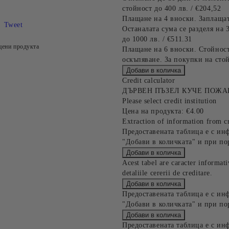
стойност до 400 лв. / €204,52
Плащане на 4 вноски. Заплащат
Tweet
Останалата сума се разделя на 
до 1000 лв. / €511.31
цени продукта
Плащане на 6 вноски. Стойност
оскъпяване. За покупки на стой
Credit calculator
ДЪРВЕН ПЪЗЕЛ КУЧЕ ПОЖА
Please select credit institution
Цена на продукта:
€4.00
Extraction of information from cr
Предоставената таблица е с ин
"Добави в количката" и при по
Acest tabel are caracter informat
detaliile cererii de creditare.
Предоставената таблица е с ин
"Добави в количката" и при по
Предоставената таблица е с ин