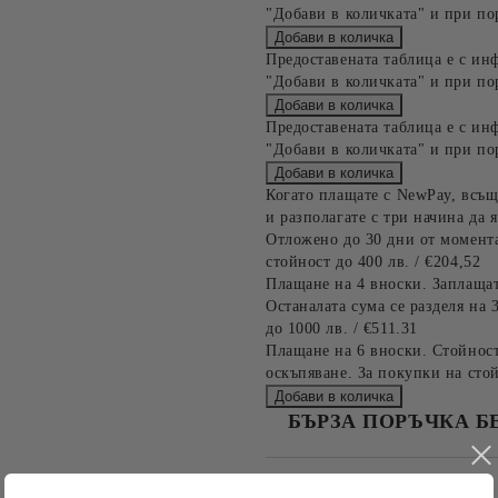
"Добави в количката" и при по
Предоставената таблица е с ин
"Добави в количката" и при по
Предоставената таблица е с ин
"Добави в количката" и при по
Когато плащате с NewPay, всъщ
и разполагате с три начина да я
Отложено до 30 дни от момента
стойност до 400 лв. / €204,52
Плащане на 4 вноски. Заплащат
Останалата сума се разделя на 
до 1000 лв. / €511.31
Плащане на 6 вноски. Стойност
оскъпяване. За покупки на стой
БЪРЗА ПОРЪЧКА Б
САМО ПОПЪЛНЕТЕ 4 ПОЛЕТА