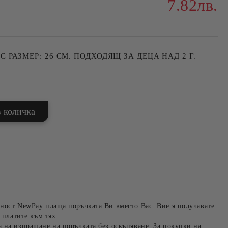
7.82лв.
 РАЗМЕР: 26 СМ. ПОДХОДЯЩ ЗА ДЕЦА НАД 2 Г.
ност NewPay плаща поръчката Ви вместо Вас. Вие я получавате
 платите към тях:
 на изпращане на поръчката без оскъпяване. За покупки на