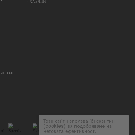
ХАВЛИИ
ail.com
Този сайт използва 'бисквитки'
(cookies) за подобряване на
неговата ефективност.