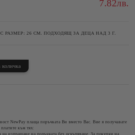
7.82лв.
 РАЗМЕР: 26 СМ. ПОДХОДЯЩ ЗА ДЕЦА НАД 3 Г.
ност NewPay плаща поръчката Ви вместо Вас. Вие я получавате
 платите към тях:
 на изпращане на поръчката без оскъпяване. За покупки на