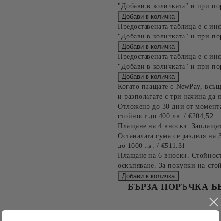
"Добави в количката" и при по
Предоставената таблица е с ин
"Добави в количката" и при по
Предоставената таблица е с ин
"Добави в количката" и при по
Когато плащате с NewPay, всъщ
и разполагате с три начина да я
Отложено до 30 дни от момента
стойност до 400 лв. / €204,52
Плащане на 4 вноски. Заплащат
Останалата сума се разделя на 
до 1000 лв. / €511.31
Плащане на 6 вноски. Стойност
оскъпяване. За покупки на стой
БЪРЗА ПОРЪЧКА Б
САМО ПОПЪЛНЕТЕ 4 ПОЛЕТА