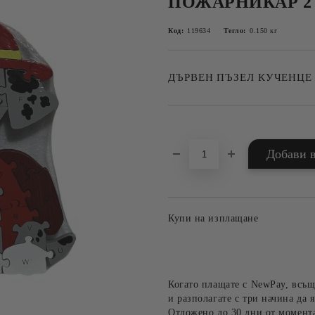
ПОЖАРНИКАР 2
Код:
119634
Тегло:
0.150
кг
ДЪРВЕН ПЪЗЕЛ КУЧЕНЦЕ С
Добави в желани
Купи на изплащане
Когато плащате с NewPay, всъщ
и разполагате с три начина да я
Отложено до 30 дни от момента