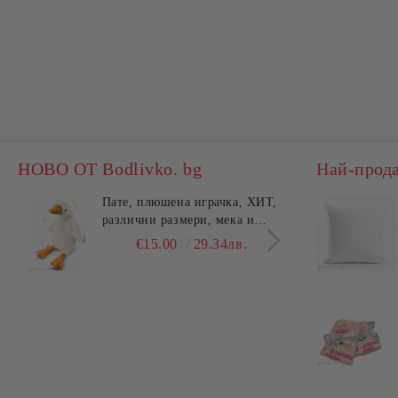
НОВО ОТ Bodlivko. bg
Най-прод
Пате, плюшена играчка, ХИТ,
Калъ
различни размери, мека и
едно
гушлива
разл
€15.00
29.34лв.