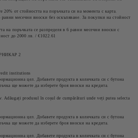
е 20% от стойността на поръчката си на момента с карта.
3 равни месечни вноски без оскъпяване. За покупки на стойност
та на поръчката се разпределя в 6 равни месечни вноски с
ност до 2000 лв. / €1022.61
РНИКАР 2
edit institutions
формационна цел. Добавете продукта в количката си с бутона
ръчка ще можете да изберете броя вноски на кредита.
iv. Adăugați produsul în coșul de cumpărături unde veți putea selecta
формационна цел. Добавете продукта в количката си с бутона
ръчка ще можете да изберете броя вноски на кредита.
формационна цел. Добавете продукта в количката си с бутона