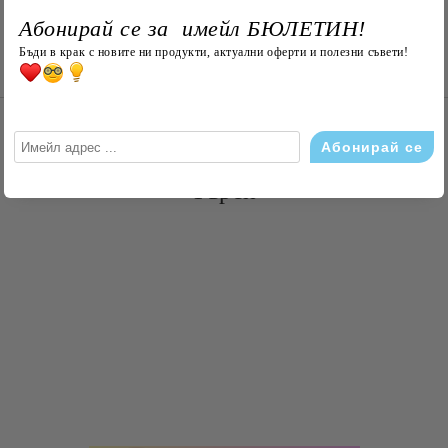
Абонирай се за имейл БЮЛЕТИН!
Бъди в крак с новите ни продукти, актуални оферти и полезни съвети!
Съгласен съм с
Политика
Ние ще се свържем с вас в рамки
Търси