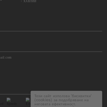
ХАВЛИИ
ail.com
Този сайт използва 'бисквитки'
(cookies) за подобряване на
неговата ефективност.