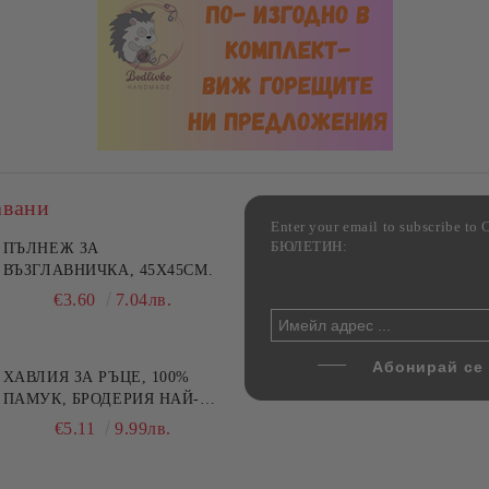
авани
Enter your email to subscribe 
БЮЛЕТИН:
фка за възглавница ,
ПЪЛНЕЖ ЗА
Комплект за алкохолни
цветна, 100% памук,
ВЪЗГЛАВНИЧКА, 45X45СМ.
напитки, Danny Home, 5
ични цветове по избор
части, Декантер + 4 чаши
€4.00
€3.60
7.82лв.
7.04лв.
€32.00
62.59лв.
ХАВЛИЯ ЗА РЪЦЕ, 100%
ПАМУК, БРОДЕРИЯ НАЙ-
ДОБАРАТА МАЙКА/БАБА ,
€5.11
9.99лв.
РАЗМЕР: 30/50СМ,HAND
MADE