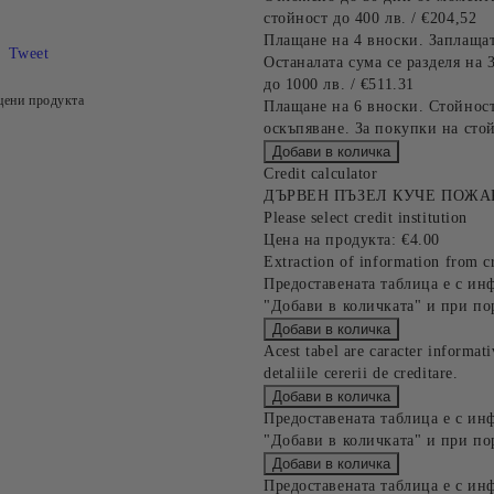
стойност до 400 лв. / €204,52
Плащане на 4 вноски. Заплащат
Tweet
Останалата сума се разделя на 
до 1000 лв. / €511.31
цени продукта
Плащане на 6 вноски. Стойност
оскъпяване. За покупки на стой
Credit calculator
ДЪРВЕН ПЪЗЕЛ КУЧЕ ПОЖА
Please select credit institution
Цена на продукта:
€4.00
Extraction of information from cr
Предоставената таблица е с ин
"Добави в количката" и при по
Acest tabel are caracter informat
detaliile cererii de creditare.
Предоставената таблица е с ин
"Добави в количката" и при по
Предоставената таблица е с ин