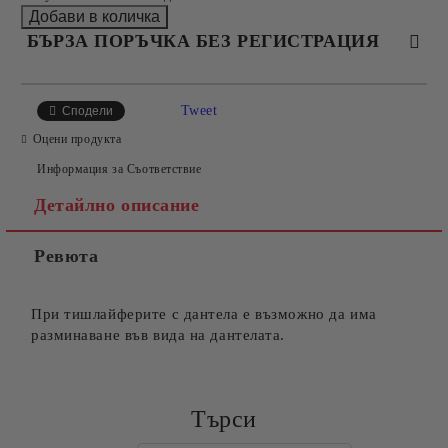
БЪРЗА ПОРЪЧКА БЕЗ РЕГИСТРАЦИЯ
САМО ПОПЪЛНЕТЕ 4 ПОЛЕТА
Tweet
Сподели
Оцени продукта
Информация за Съответствие
Детайлно описание
Ревюта
Съгласен съм с
Политиката за лични данни
Ние ще се свържем с вас в рамките на работния ден.
При тишлайферите с дантела е възможно да има
разминаване във вида на дантелата.
Търси