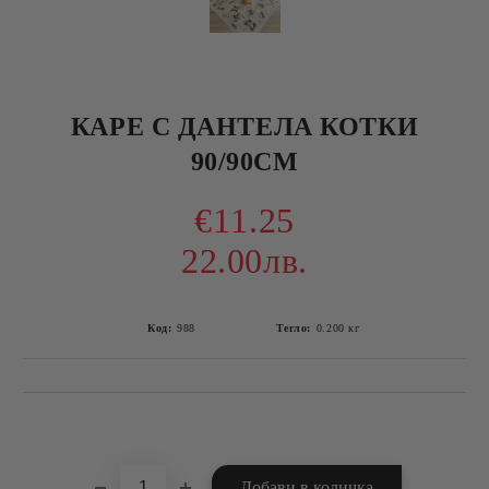
КАРЕ С ДАНТЕЛА КОТКИ
90/90СМ
€11.25
22.00лв.
Код:
988
Тегло:
0.200
кг
Добави в желани