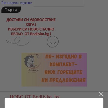
Разширено търсене
НОВО ОТ Bodlivko. bg
Плюшена раничка „Коте“ 50 см с