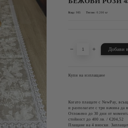
БЕЖОВИ РОЗИ 4
Код:
985
Тегло:
0.200
кг
Добави в желани
Купи на изплащане
Когато плащате с NewPay, всъщ
и разполагате с три начина да я
Отложено до 30 дни от момента
стойност до 400 лв. / €204,52
Плащане на 4 вноски. Заплащат