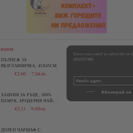
авани
Enter your email to subscribe 
БЮЛЕТИН:
фка за възглавница ,
ПЪЛНЕЖ ЗА
Комплект за алкохолни
цветна, 100% памук,
ВЪЗГЛАВНИЧКА, 45X45СМ.
напитки, Danny Home, 5
ични цветове по избор
части, Декантер + 4 чаши
€4.00
€3.60
7.82лв.
7.04лв.
€32.00
62.59лв.
ХАВЛИЯ ЗА РЪЦЕ, 100%
ПАМУК, БРОДЕРИЯ НАЙ-
ДОБАРАТА МАЙКА/БАБА ,
€5.11
9.99лв.
РАЗМЕР: 30/50СМ,HAND
MADE
ДОЛЕН ЧАРШАФ С