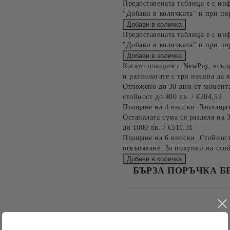
Предоставената таблица е с ин
"Добави в количката" и при по
Предоставената таблица е с ин
"Добави в количката" и при по
Когато плащате с NewPay, всъщ
и разполагате с три начина да я
Отложено до 30 дни от момента
стойност до 400 лв. / €204,52
Плащане на 4 вноски. Заплащат
Останалата сума се разделя на 
до 1000 лв. / €511.31
Плащане на 6 вноски. Стойност
оскъпяване. За покупки на стой
БЪРЗА ПОРЪЧКА Б
САМО ПОПЪЛНЕТЕ 4 ПОЛЕТА