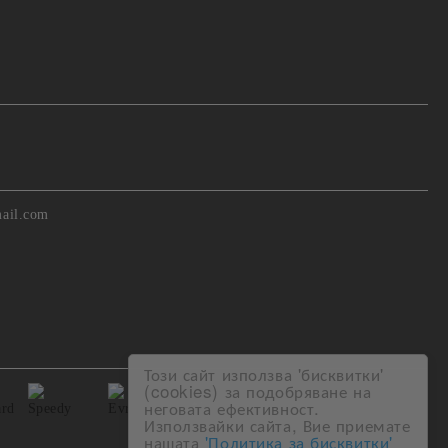
ail.com
Този сайт използва 'бисквитки'
(cookies) за подобряване на
неговата ефективност.
Използвайки сайта, Вие приемате
нашата
'Политика за бисквитки'