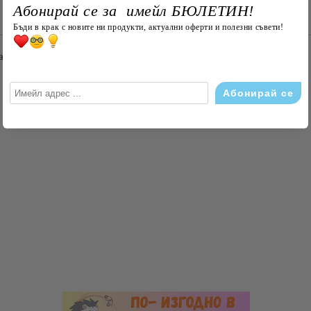
Абонирай се за имейл БЮЛЕТИН!
Съгласен съм с
Политика
Бъди в крак с новите ни продукти, актуални оферти и полезни съвети!
Ние ще се свържем с вас в рамки
ване във вида на дантелата.
Търси