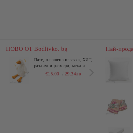
НОВО ОТ Bodlivko. bg
Най-прод
Пате, плюшена играчка, ХИТ,
Калъ
различни размери, мека и
едно
гушлива
разл
€15.00
29.34лв.