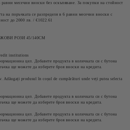
3 равни месечни вноски без оскъпяване. За покупки на стойност
та на поръчката се разпределя в 6 равни месечни вноски с
ност до 2000 лв. / €1022.61
ЖОВИ РОЗИ 45/140СМ
edit institutions
формационна цел. Добавете продукта в количката си с бутона
ръчка ще можете да изберете броя вноски на кредита.
iv. Adăugați produsul în coșul de cumpărături unde veți putea selecta
формационна цел. Добавете продукта в количката си с бутона
ръчка ще можете да изберете броя вноски на кредита.
формационна цел. Добавете продукта в количката си с бутона
ръчка ще можете да изберете броя вноски на кредита.