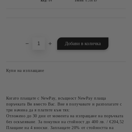
Код:
84
Тегло:
0.200
кг
Добави в желани
Купи на изплащане
Когато плащате с NewPay, всъщност NewPay плаща
поръчката Ви вместо Вас. Вие я получавате и разполагате с
три начина да я платите към тях:
Отложено до 30 дни от момента на изпращане на поръчката
без оскъпяване. За покупки на стойност до 400 лв. / €204,52
Плащане на 4 вноски. Заплащате 20% от стойността на