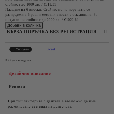
стойност до 1000 лв. / €511.31
Плащане на 6 вноски. Стойността на поръчката се
разпределя в 6 равни месечни вноски с оскъпяване. За
покупки на стойност до 2000 лв. / €1022.61
БЪРЗА ПОРЪЧКА БЕЗ РЕГИСТРАЦИЯ
САМО ПОПЪЛНЕТЕ 4 ПОЛЕТА
Tweet
Сподели
Оцени продукта
Детайлно описание
Ревюта
Съгласен съм с
Политиката за лични данни
Ние ще се свържем с вас в рамките на работния ден.
При тишлайферите с дантела е възможно да има
разминаване във вида на дантелата.