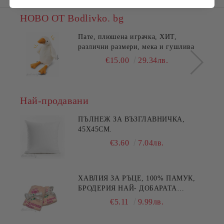
НОВО ОТ Bodlivko. bg
Пате, плюшена играчка, ХИТ,
различни размери, мека и гушлива
€15.00
29.34лв.
Най-продавани
ПЪЛНЕЖ ЗА ВЪЗГЛАВНИЧКА,
45X45СМ.
€3.60
7.04лв.
ХАВЛИЯ ЗА РЪЦЕ, 100% ПАМУК,
БРОДЕРИЯ НАЙ- ДОБАРАТА
МАЙКА/БАБА , РАЗМЕР:
€5.11
9.99лв.
30/50СМ,HAND MADE