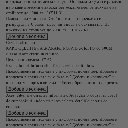
поръчката си на момента с карта. Останалата сума се разделя
на 3 равни месечни вноски без оскъпяване. За покупки на
стойност до 1000 лв. / €511.31
Плащане на 6 вноски. Стойността на поръчката се
разпределя в 6 равни месечни вноски с оскъпяване. За
покупки на стойност до 2000 лв. / €1022.61
Credit calculator
КАРЕ С ДАНТЕЛА ЖАКАРД РОЗА В ЖЪЛТО 60/60СМ.
Please select credit institution
Цена на продукта:
€7.67
Extraction of information from credit institutions
Предоставената таблица е с информационна цел. Добавете
продукта в количката си с бутона "Добави в количката" и
при поръчка ще можете да изберете броя вноски на кредита.
Acest tabel are caracter informativ. Adăugați produsul în coșul
de cumpărături unde veți putea selecta detaliile cererii de
creditare.
Предоставената таблица е с информационна цел. Добавете
продукта в количката си с бутона "Добави в количката" и