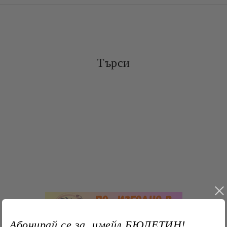
☆
Търси
Абонирай се за имейл БЮЛЕТИН!