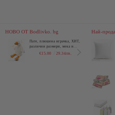
НОВО ОТ Bodlivko. bg
Най-прод
Пате, плюшена играчка, ХИТ,
Калъ
различни размери, мека и
едно
гушлива
разл
€15.00
29.34лв.