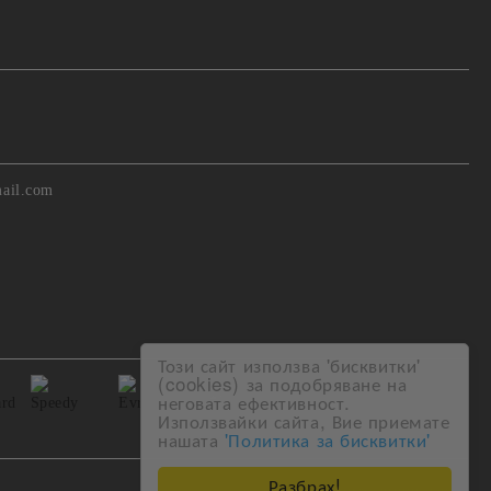
ail.com
Този сайт използва 'бисквитки'
(cookies) за подобряване на
неговата ефективност.
Използвайки сайта, Вие приемате
нашата
'Политика за бисквитки'
Разбрах!