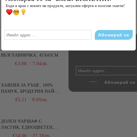
Бъди в крак с новите ни продукти, актуални оферти и полезни съвети!
авани
Enter your email to subscribe 
БЮЛЕТИН:
фка за възглавница ,
ПЪЛНЕЖ ЗА
Комплект за алкохолни
цветна, 100% памук,
ВЪЗГЛАВНИЧКА, 45X45СМ.
напитки, Danny Home, 5
ични цветове по избор
части, Декантер + 4 чаши
€4.00
€3.60
7.82лв.
7.04лв.
€32.00
62.59лв.
ХАВЛИЯ ЗА РЪЦЕ, 100%
ПАМУК, БРОДЕРИЯ НАЙ-
ДОБАРАТА МАЙКА/БАБА ,
€5.11
9.99лв.
РАЗМЕР: 30/50СМ,HAND
MADE
ДОЛЕН ЧАРШАФ С
ЛАСТИК, ЕДНОЦВЕТЕН,
100% ПАМУК, РАЗЛИЧНИ
€14.00
27.38лв.