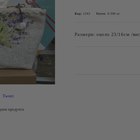
Код:
1243
Тегло:
0.300
кг
Размери: около 23/16см /ви
Добави в желани
Tweet
цени продукта