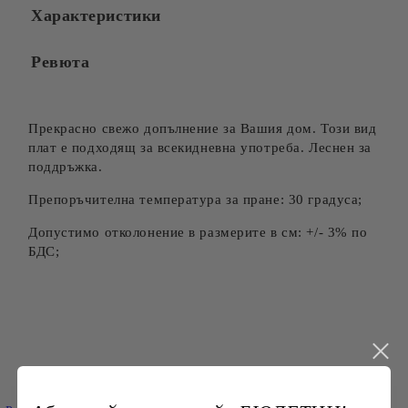
Характеристики
Съгласен съм с
Политиката за лични данни
Ревюта
Ние ще се свържем с вас в рамките на работния ден.
Прекрасно свежо допълнение за Вашия дом. Този вид
плат е подходящ за всекидневна употреба. Леснен за
поддръжка.
Препоръчителна температура за пране: 30 градуса;
Допустимо отколонение в размерите в см: +/- 3% по
БДС;
Търси