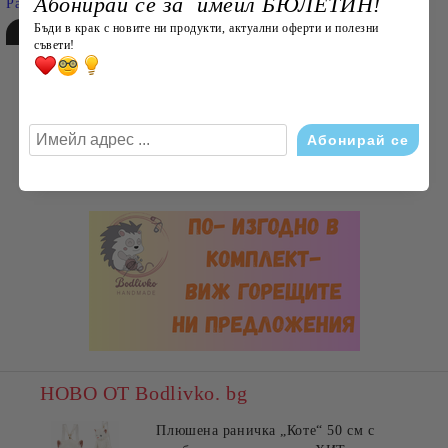
Абонирай се за имейл БЮЛЕТИН!
Разширено търсене
Бъди в крак с новите ни продукти, актуални оферти и полезни
съвети!
НОВО ОТ Bodlivko. bg
Плюшена раничка „Коте“ 50 см с