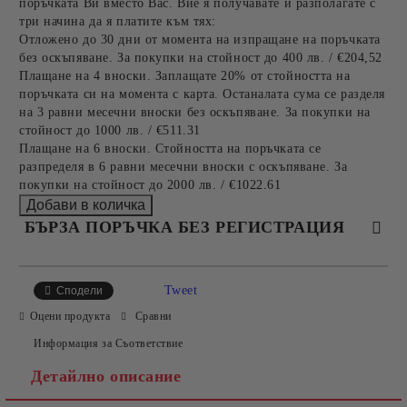
поръчката Ви вместо Вас. Вие я получавате и разполагате с
три начина да я платите към тях:
Отложено до 30 дни от момента на изпращане на поръчката
без оскъпяване. За покупки на стойност до 400 лв. / €204,52
Плащане на 4 вноски. Заплащате 20% от стойността на
поръчката си на момента с карта. Останалата сума се разделя
на 3 равни месечни вноски без оскъпяване. За покупки на
стойност до 1000 лв. / €511.31
Плащане на 6 вноски. Стойността на поръчката се
разпределя в 6 равни месечни вноски с оскъпяване. За
покупки на стойност до 2000 лв. / €1022.61
БЪРЗА ПОРЪЧКА БЕЗ РЕГИСТРАЦИЯ
САМО ПОПЪЛНЕТЕ 4 ПОЛЕТА
Tweet
Сподели
Оцени продукта
Сравни
Информация за Съответствие
Детайлно описание