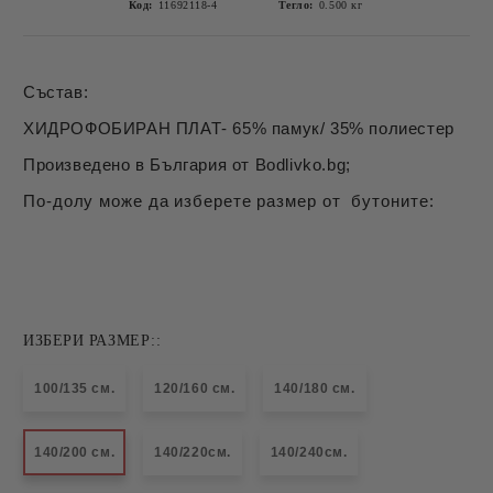
Код:
11692118-4
Тегло:
0.500
кг
Състав:
ХИДРОФОБИРАН ПЛАТ- 65% памук/ 35% полиестер
Произведено в България от Bodlivko.bg;
По-долу може да изберете размер от бутоните:
ИЗБЕРИ РАЗМЕР::
100/135 см.
120/160 см.
140/180 см.
140/200 см.
140/220см.
140/240см.