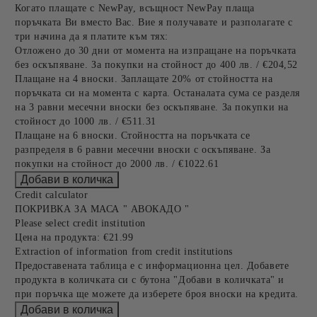
Когато плащате с NewPay, всъщност NewPay плаща
поръчката Ви вместо Вас. Вие я получавате и разполагате с
три начина да я платите към тях:
Отложено до 30 дни от момента на изпращане на поръчката
без оскъпяване. За покупки на стойност до 400 лв. / €204,52
Плащане на 4 вноски. Заплащате 20% от стойността на
поръчката си на момента с карта. Останалата сума се разделя
на 3 равни месечни вноски без оскъпяване. За покупки на
стойност до 1000 лв. / €511.31
Плащане на 6 вноски. Стойността на поръчката се
разпределя в 6 равни месечни вноски с оскъпяване. За
покупки на стойност до 2000 лв. / €1022.61
Credit calculator
ПОКРИВКА ЗА МАСА " АВОКАДО "
Please select credit institution
Цена на продукта:
€21.99
Extraction of information from credit institutions
Предоставената таблица е с информационна цел. Добавете
продукта в количката си с бутона "Добави в количката" и
при поръчка ще можете да изберете броя вноски на кредита.