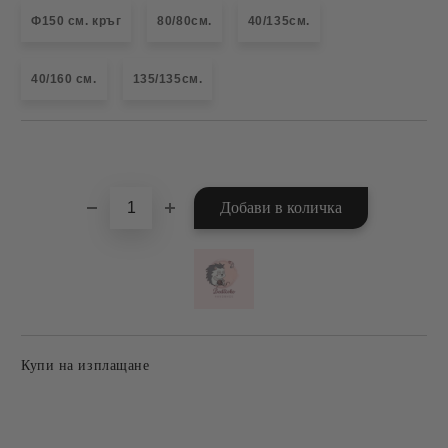
Ф150 см. кръг
80/80см.
40/135см.
40/160 см.
135/135см.
Добави в желани
Купи на изплащане