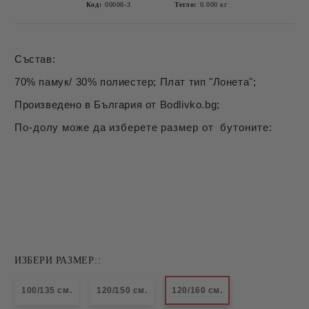
Код:
00008-3
Тегло:
0.000
кг
Състав:
70% памук/ 30% полиестер; Плат тип "Лонета";
Произведено в България от Bodlivko.bg;
По-долу може да изберете размер от бутоните:
ИЗБЕРИ РАЗМЕР::
100/135 см.
120/150 см.
120/160 см.