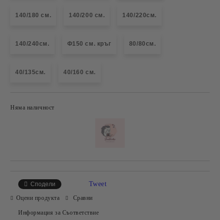
140/180 см.
140/200 см.
140/220см.
140/240см.
Ф150 см. кръг
80/80см.
40/135см.
40/160 см.
Няма наличност
Добави в желани
Tweet
Сподели
Оцени продукта
Сравни
Информация за Съответствие