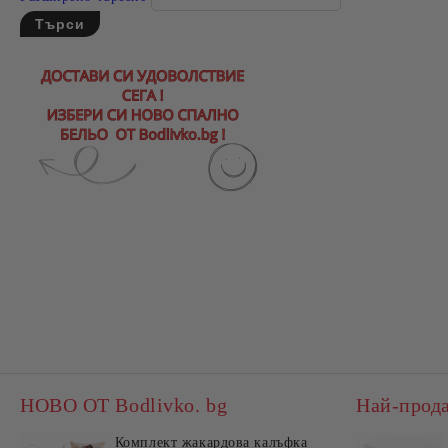
НОВО ОТ Bodlivko. bg
Най-прод
Комплект жакардова калъфка
Комп