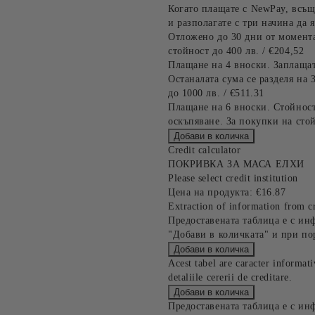
Когато плащате с NewPay, всъщ
и разполагате с три начина да я
Отложено до 30 дни от момента
стойност до 400 лв. / €204,52
Плащане на 4 вноски. Заплащат
Останалата сума се разделя на 
до 1000 лв. / €511.31
Плащане на 6 вноски. Стойност
оскъпяване. За покупки на стой
Credit calculator
ПОКРИВКА ЗА МАСА ЕЛХИ
Please select credit institution
Цена на продукта:
€16.87
Extraction of information from cr
Предоставената таблица е с ин
"Добави в количката" и при по
Acest tabel are caracter informat
detaliile cererii de creditare.
Предоставената таблица е с ин