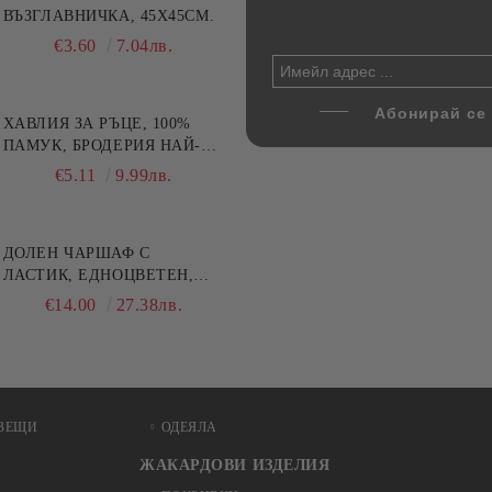
не от йенско стъкло,
ВЪЗГЛАВНИЧКА, 45X45СМ.
храна с херметични капаци
y Home, 1.6 л и 3 л
Danny Home, 400/630/1000
€17.80
€3.60
34.81лв.
7.04лв.
€19.90
38.92лв.
ХАВЛИЯ ЗА РЪЦЕ, 100%
ПАМУК, БРОДЕРИЯ НАЙ-
ДОБАРАТА МАЙКА/БАБА ,
€5.11
9.99лв.
РАЗМЕР: 30/50СМ,HAND
MADE
ДОЛЕН ЧАРШАФ С
ЛАСТИК, ЕДНОЦВЕТЕН,
100% ПАМУК, РАЗЛИЧНИ
€14.00
27.38лв.
РАЗМЕРИ
ВЕЩИ
ОДЕЯЛА
ЖАКАРДОВИ ИЗДЕЛИЯ