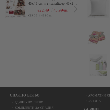
45x45 см и тишлайфер 45x140
пече
см – Къща с цветя
Dann
€22.49
43.99лв.
€25.00
48.90лв.
СПАЛНО БЕЛЬО
АРОМАТНИ С
ЗА БИТА
ЕДИНИЧНО ЛЕГЛО
КОМПЛЕКТИ ЗА СПАЛНЯ
ХАВЛИИ