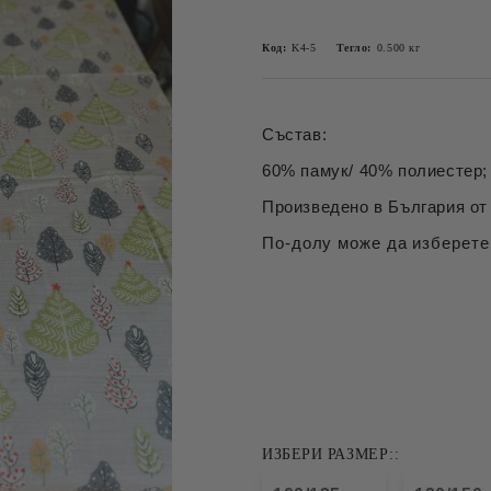
Код:
K4-5
Тегло:
0.500
кг
Състав:
60% памук/ 40% полиестер; 
Произведено в България от 
По-долу може да изберете
ИЗБЕРИ РАЗМЕР::