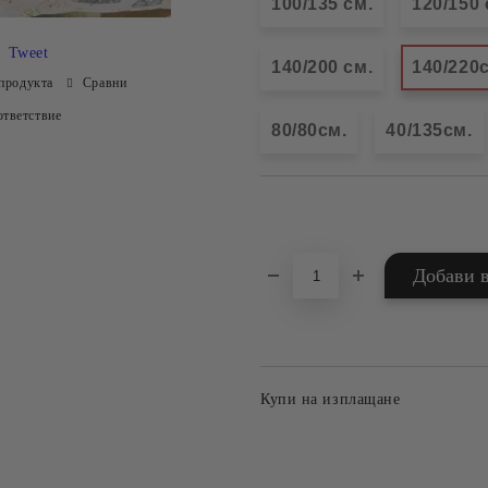
100/135 см.
120/150 
Tweet
140/200 см.
140/220
продукта
Сравни
тветствие
80/80см.
40/135см.
Добави в желани
Купи на изплащане