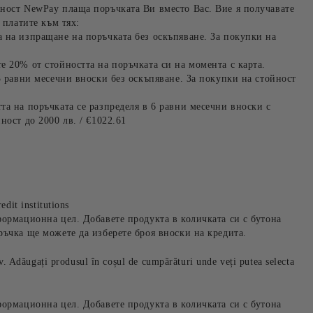
ност NewPay плаща поръчката Ви вместо Вас. Вие я получавате
 платите към тях:
 на изпращане на поръчката без оскъпяване. За покупки на
е 20% от стойността на поръчката си на момента с карта.
3 равни месечни вноски без оскъпяване. За покупки на стойност
та на поръчката се разпределя в 6 равни месечни вноски с
ност до 2000 лв. / €1022.61
edit institutions
формационна цел. Добавете продукта в количката си с бутона
ръчка ще можете да изберете броя вноски на кредита.
iv. Adăugați produsul în coșul de cumpărături unde veți putea selecta
формационна цел. Добавете продукта в количката си с бутона