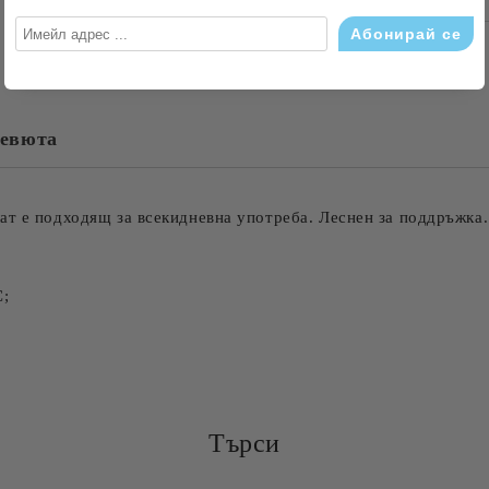
САМО ПОПЪЛНЕТЕ 4 ПОЛЕТА
евюта
Съгласен съм с
Политика
Ние ще се свържем с вас в рамки
ат е подходящ за всекидневна употреба. Леснен за поддръжка.
С;
Търси