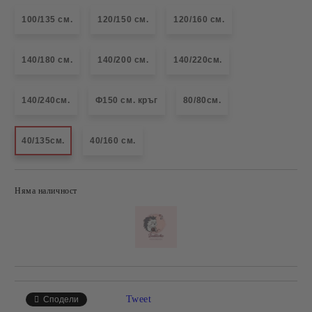
100/135 см.
120/150 см.
120/160 см.
140/180 см.
140/200 см.
140/220см.
140/240см.
Ф150 см. кръг
80/80см.
40/135см.
40/160 см.
Няма наличност
Добави в желани
Tweet
Сподели