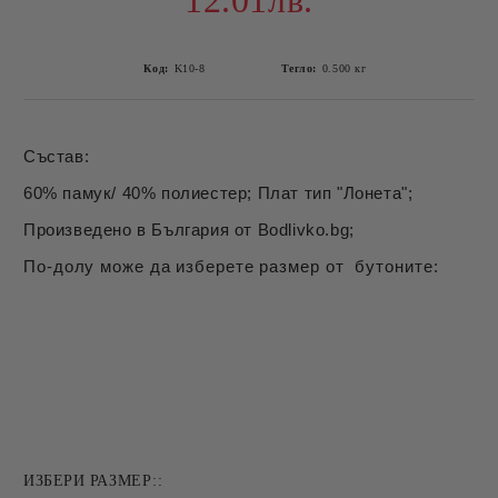
12.01лв.
Код:
K10-8
Тегло:
0.500
кг
Състав:
60% памук/ 40% полиестер; Плат тип "Лонета";
Произведено в България от Bodlivko.bg;
По-долу може да изберете размер от бутоните:
ИЗБЕРИ РАЗМЕР::