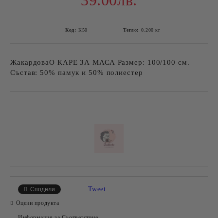
39.00лв.
Код:
К50
Тегло:
0.200
кг
ЖакардоваО КАРЕ ЗА МАСА Размер: 100/100 см.
Състав: 50% памук и 50% полиестер
Добави в желани
Tweet
Сподели
Оцени продукта
Информация за Съответствие