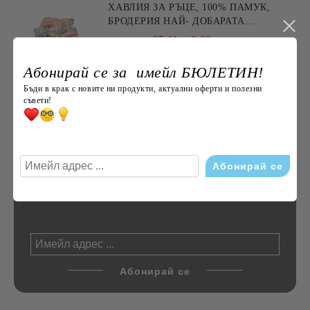
ХАВЛИЯ ЗА РЪЦЕ, 100% ПАМУК,
БРОДЕРИЯ НАЙ- ДОБАРАТА
МАЙКА/БАБА , РАЗМЕР:
€5.11
9.99лв.
30/50СМ,HAND MADE
Абонирай се за имейл БЮЛЕТИН!
Бъди в крак с новите ни продукти, актуални оферти и полезни
ДОЛЕН ЧАРШАФ С ЛАСТИК,
съвети!
ЕДНОЦВЕТЕН, 100% ПАМУК,
РАЗЛИЧНИ РАЗМЕРИ
€14.00
27.38лв.
Enter your email to subscribe to СЕДМИЧЕН БЮЛЕТИН: