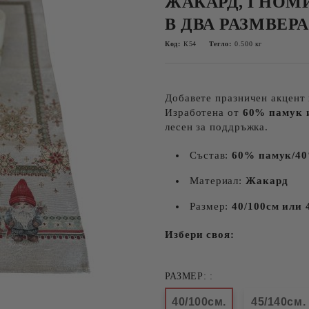
ЖАКАРД, ГНОМ
В ДВА РАЗМВЕРА
Код:
К54
Тегло:
0.500
кг
Добавете празничен акцент 
Изработена от
60% памук 
лесен за поддръжка.
Състав:
60% памук/40
Материал:
Жакард
Размер:
40/100см или 
Избери своя:
РАЗМЕР: :
40/100см.
45/140см.