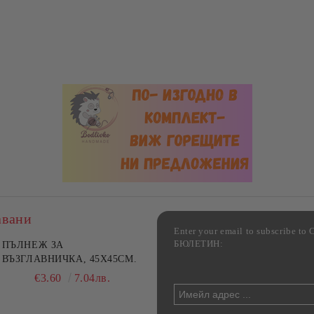
авани
Enter your email to subscribe 
БЮЛЕТИН:
фка за възглавница ,
ПЪЛНЕЖ ЗА
Комплект за алкохолни
цветна, 100% памук,
ВЪЗГЛАВНИЧКА, 45X45СМ.
напитки, Danny Home, 5
ични цветове по избор
части, Декантер + 4 чаши
€4.00
€3.60
7.82лв.
7.04лв.
€32.00
62.59лв.