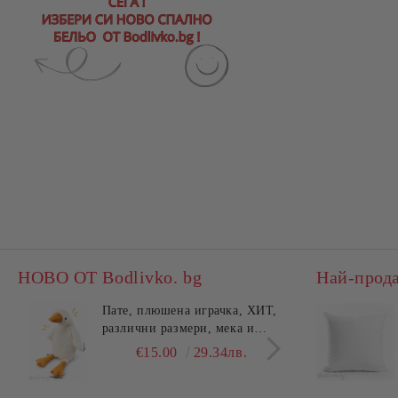
НОВО ОТ Bodlivko. bg
Най-прод
Пате, плюшена играчка, ХИТ,
Калъ
различни размери, мека и
едно
гушлива
разл
€15.00
29.34лв.