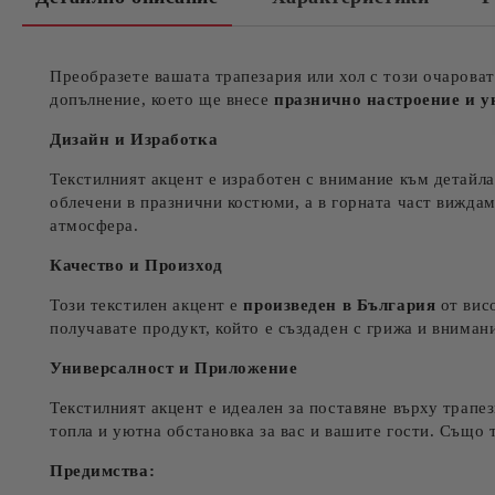
Преобразете вашата трапезария или хол с този очарова
допълнение, което ще внесе
празнично настроение и у
Дизайн и Изработка
Текстилният акцент е изработен с внимание към детайла
облечени в празнични костюми, а в горната част вижда
атмосфера.
Качество и Произход
Този текстилен акцент е
произведен в България
от вис
получавате продукт, който е създаден с грижа и вниман
Универсалност и Приложение
Текстилният акцент е идеален за поставяне върху трапе
топла и уютна обстановка за вас и вашите гости. Също 
Предимства: