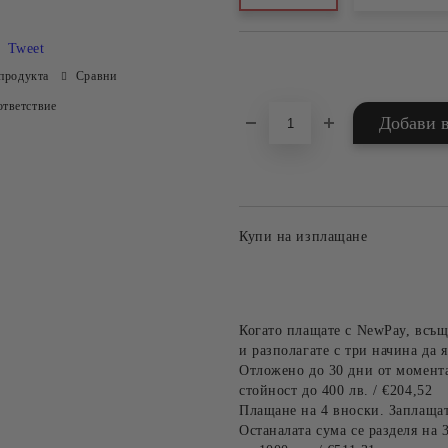
Tweet
Добави в желани
продукта
Сравни
тветствие
Купи на изплащане
Когато плащате с NewPay, всъщ
и разполагате с три начина да я
Отложено до 30 дни от момента
стойност до 400 лв. / €204,52
Плащане на 4 вноски. Заплащат
Останалата сума се разделя на 