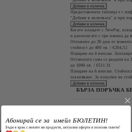
Предоставената таблица е с ин
"Добави в количката" и при по
Когато плащате с NewPay, всъщ
и разполагате с три начина да я
Отложено до 30 дни от момента
стойност до 400 лв. / €204,52
Плащане на 4 вноски. Заплащат
Останалата сума се разделя на 
до 1000 лв. / €511.31
Плащане на 6 вноски. Стойност
оскъпяване. За покупки на стой
БЪРЗА ПОРЪЧКА Б
САМО ПОПЪЛНЕТЕ 4 ПОЛЕТА
Абонирай се за имейл БЮЛЕТИН!
Бъди в крак с новите ни продукти, актуални оферти и полезни съвети!
евюта