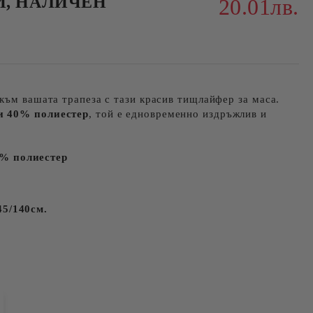
И, НАЛИЧЕН
20.01лв.
към вашата трапеза с тази красив тищлайфер за маса.
и 40% полиестер
, той е едновременно издръжлив и
% полиестер
45/140см.