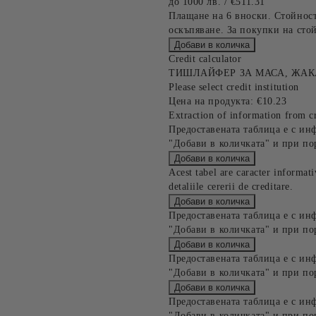
до 1000 лв. / €511.31
Плащане на 6 вноски. Стойност
оскъпяване. За покупки на стой
Credit calculator
ТИШЛАЙФЕР ЗА МАСА, ЖАКА
Please select credit institution
Цена на продукта:
€10.23
Extraction of information from cr
Предоставената таблица е с ин
"Добави в количката" и при по
Acest tabel are caracter informat
detaliile cererii de creditare.
Предоставената таблица е с ин
"Добави в количката" и при по
Предоставената таблица е с ин
"Добави в количката" и при по
Предоставената таблица е с ин
"Добави в количката" и при по