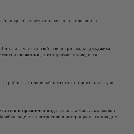
та за лични данни
те на работния ден.
. Този красив текстилен аксесоар е идеалното
 В долната част са изобразени три сладки
джуджета
,
легантни
снежинки
, които допълват коледната
лготрайност. Подкрепяйки местното производство, вие
егантен и празничен вид
на вашата маса, създавайки
обавяйки акцент и настроение в интериора на вашия дом.