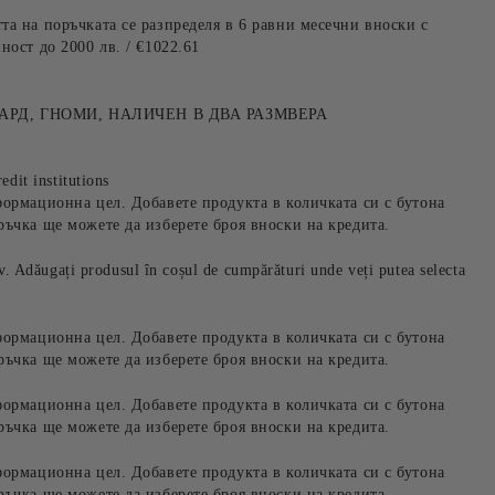
та на поръчката се разпределя в 6 равни месечни вноски с
ност до 2000 лв. / €1022.61
РД, ГНОМИ, НАЛИЧЕН В ДВА РАЗМВЕРА
edit institutions
формационна цел. Добавете продукта в количката си с бутона
ръчка ще можете да изберете броя вноски на кредита.
iv. Adăugați produsul în coșul de cumpărături unde veți putea selecta
формационна цел. Добавете продукта в количката си с бутона
ръчка ще можете да изберете броя вноски на кредита.
формационна цел. Добавете продукта в количката си с бутона
ръчка ще можете да изберете броя вноски на кредита.
формационна цел. Добавете продукта в количката си с бутона
ръчка ще можете да изберете броя вноски на кредита.