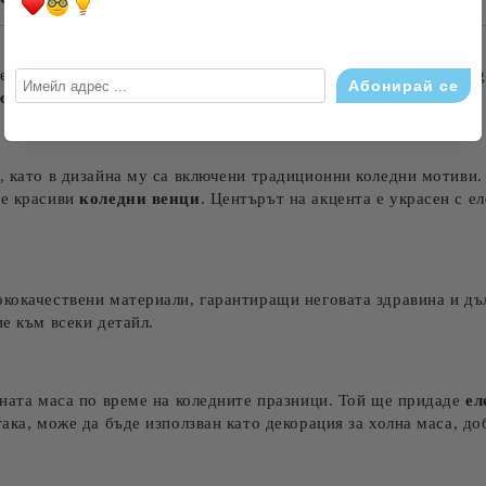
Съгласен съм с
Политика
Ние ще се свържем с вас в рамки
телен
текстилен акцент
, произведен в България от Bodlivko.bg
ют
във вашия дом.
, като в дизайна му са включени традиционни коледни мотиви.
ме красиви
коледни венци
. Центърът на акцента е украсен с е
ококачествени материали, гарантиращи неговата здравина и дъ
ие към всеки детайл.
зната маса по време на коледните празници. Той ще придаде
ел
така, може да бъде използван като декорация за холна маса, д