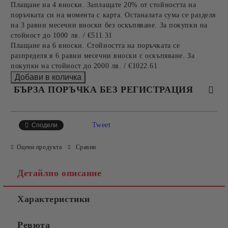
Плащане на 4 вноски. Заплащате 20% от стойността на
поръчката си на момента с карта. Останалата сума се разделя
на 3 равни месечни вноски без оскъпяване. За покупки на
стойност до 1000 лв. / €511.31
Плащане на 6 вноски. Стойността на поръчката се
разпределя в 6 равни месечни вноски с оскъпяване. За
покупки на стойност до 2000 лв. / €1022.61
БЪРЗА ПОРЪЧКА БЕЗ РЕГИСТРАЦИЯ
САМО ПОПЪЛНЕТЕ 4 ПОЛЕТА
Tweet
Сподели
Оцени продукта
Сравни
Детайлно описание
Характеристики
Съгласен съм с
Политиката за лични данни
Ревюта
Ние ще се свържем с вас в рамките на работния ден.