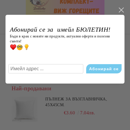
Абонирай се за имейл БЮЛЕТИН!
Бъди в крак с новите ни продукти, актуални оферти и полезни
НОВО ОТ Bodlivko. bg
съвети!
Плюшена раничка „Коте“ 50 см с
джоб – мека и пухкава, ХИТ
€29.00
56.72лв.
Най-продавани
ПЪЛНЕЖ ЗА ВЪЗГЛАВНИЧКА,
45X45СМ.
€3.60
7.04лв.