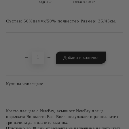
Код:
К57
Тегло:
0.100
кг
Състав: 50%памук/50% полиестер Размер: 35/45см.
Добави в желани
Купи на изплащане
Когато плащате с NewPay, всъщност NewPay плаща
поръчката Ви вместо Вас. Вие я получавате и разполагате с
три начина да я платите към тях:
Отложено до 30 дни от момента на изпращане на поръчката