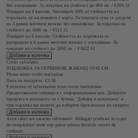
без оскъпяване. За покупки на стойност до 400 лв. / €204,52
Плащане на 4 вноски. Заплащате 20% от стойността на
поръчката си на момента с карта. Останалата сума се разделя
на 3 равни месечни вноски без оскъпяване. За покупки на
стойност до 1000 лв. / €511.31
Плащане на 6 вноски. Стойността на поръчката се
разпределя в 6 равни месечни вноски с оскъпяване. За
покупки на стойност до 2000 лв. / €1022.61
Credit calculator
ПОДЛОЖКА ЗА СЕРВИРАНЕ ЖАКАРД 35/45 СМ.
Please select credit institution
Цена на продукта:
€3.58
Extraction of information from credit institutions
Предоставената таблица е с информационна цел. Добавете
продукта в количката си с бутона "Добави в количката" и
при поръчка ще можете да изберете броя вноски на кредита.
Acest tabel are caracter informativ. Adăugați produsul în coșul
de cumpărături unde veți putea selecta detaliile cererii de
creditare.