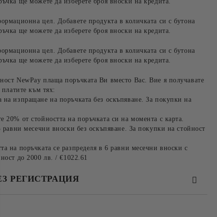
ръчка ще можете да изберете броя вноски на кредита.
формационна цел. Добавете продукта в количката си с бутона
ръчка ще можете да изберете броя вноски на кредита.
формационна цел. Добавете продукта в количката си с бутона
ръчка ще можете да изберете броя вноски на кредита.
ност NewPay плаща поръчката Ви вместо Вас. Вие я получавате
 платите към тях:
 на изпращане на поръчката без оскъпяване. За покупки на
е 20% от стойността на поръчката си на момента с карта.
3 равни месечни вноски без оскъпяване. За покупки на стойност
та на поръчката се разпределя в 6 равни месечни вноски с
ност до 2000 лв. / €1022.61
ЕЗ РЕГИСТРАЦИЯ