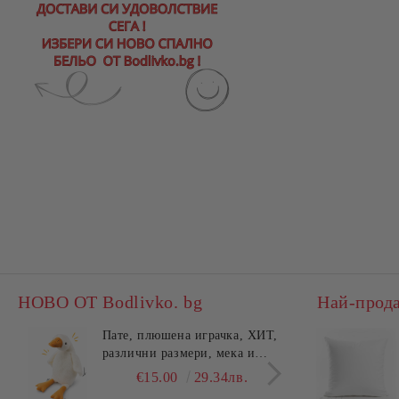
НОВО ОТ Bodlivko. bg
Най-прод
Пате, плюшена играчка, ХИТ,
Калъ
различни размери, мека и
едно
гушлива
разл
€15.00
29.34лв.