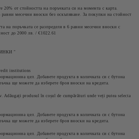
е 20% от стойността на поръчката си на момента с карта.
3 равни месечни вноски без оскъпяване. За покупки на стойност
та на поръчката се разпределя в 6 равни месечни вноски с
ност до 2000 лв. / €1022.61
ИНКИ "
edit institutions
формационна цел. Добавете продукта в количката си с бутона
ръчка ще можете да изберете броя вноски на кредита.
iv. Adăugați produsul în coșul de cumpărături unde veți putea selecta
формационна цел. Добавете продукта в количката си с бутона
ръчка ще можете да изберете броя вноски на кредита.
формационна цел. Добавете продукта в количката си с бутона