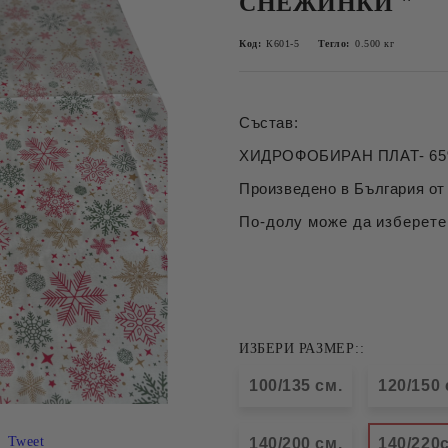
СНЕЖИНКИ "
Код:
К601-5
Тегло:
0.500
кг
Състав:
ХИДРОФОБИРАН ПЛАТ- 65%
Произведено в България от 
По-долу може да изберете
ИЗБЕРИ РАЗМЕР::
100/135 см.
120/150 
Tweet
140/200 см.
140/220