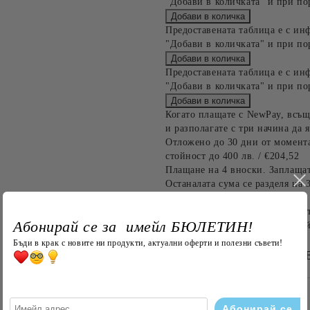
"Добави в количката" и при по
Предоставената таблица е с ин
"Добави в количката" и при по
Предоставената таблица е с ин
"Добави в количката" и при по
Когато плащате с NewPay, всъщ
и разполагате с три начина да я
Отложено до 30 дни от момента
стойност до 400 лв. / €204,52
Плащане на 4 вноски. Заплащат
Останалата сума се разделя на 
до 1000 лв. / €511.31
Плащане на 6 вноски. Стойност
Абонирай се за имейл БЮЛЕТИН!
оскъпяване. За покупки на стой
Бъди в крак с новите ни продукти, актуални оферти и полезни съвети!
БЪРЗА ПОРЪЧКА Б
САМО ПОПЪЛНЕТЕ 4 ПОЛЕТА