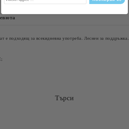
евюта
Съгласен съм с
Политика
Ние ще се свържем с вас в рамки
ат е подходящ за всекидневна употреба. Леснен за поддръжка.
С;
Търси