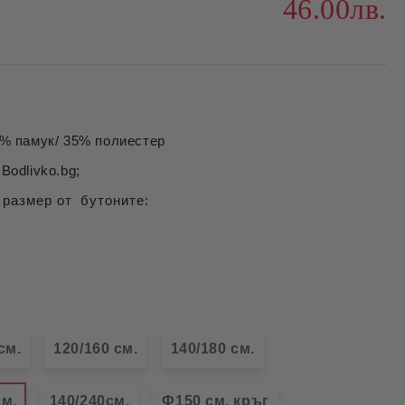
46.00лв.
 памук/ 35% полиестер
Bodlivko.bg;
 размер от бутоните:
см.
120/160 см.
140/180 см.
см.
140/240см.
Ф150 см. кръг