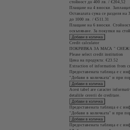
стойност до 400 лв. / €204,52
Плащане на 4 вноски. Заплащат
Останалата сума се разделя на 
до 1000 лв. / €511.31
Плащане на 6 вноски. Стойност
оскъпяване. За покупки на стой
Credit calculator
ПОКРИВКА ЗА МАСА " СНЕЖ
Please select credit institution
Цена на продукта:
€23.52
Extraction of information from cr
Предоставената таблица е с ин
"Добави в количката" и при по
Acest tabel are caracter informat
detaliile cererii de creditare.
Предоставената таблица е с ин
"Добави в количката" и при по
Предоставената таблица е с ин