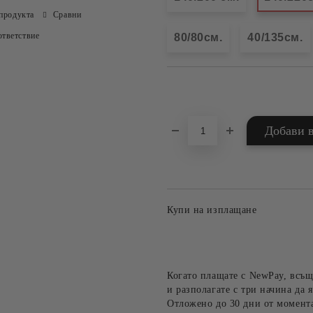
продукта
Сравни
тветствие
80/80см.
40/135см.
Добави в желани
Купи на изплащане
Когато плащате с NewPay, всъщ
и разполагате с три начина да я
Отложено до 30 дни от момента