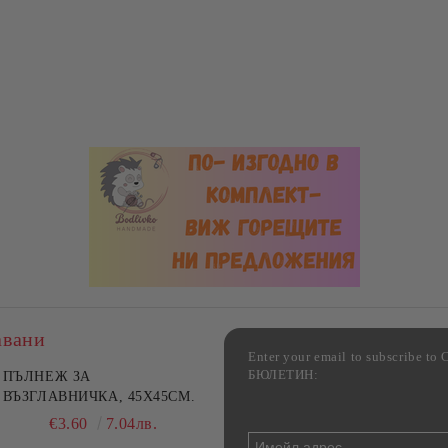
авани
Enter your email to subscribe 
БЮЛЕТИН:
фка за възглавница ,
ПЪЛНЕЖ ЗА
Комплект за алкохолни
цветна, 100% памук,
ВЪЗГЛАВНИЧКА, 45X45СМ.
напитки, Danny Home, 5
ични цветове по избор
части, Декантер + 4 чаши
€4.00
€3.60
7.82лв.
7.04лв.
€32.00
62.59лв.