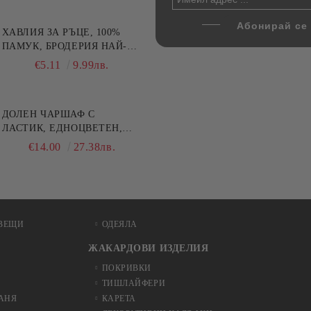
ХАВЛИЯ ЗА РЪЦЕ, 100%
ПАМУК, БРОДЕРИЯ НАЙ-
ДОБАРАТА МАЙКА/БАБА ,
€5.11
9.99лв.
РАЗМЕР: 30/50СМ,HAND
MADE
ДОЛЕН ЧАРШАФ С
ЛАСТИК, ЕДНОЦВЕТЕН,
100% ПАМУК, РАЗЛИЧНИ
€14.00
27.38лв.
РАЗМЕРИ
ВЕЩИ
ОДЕЯЛА
ЖАКАРДОВИ ИЗДЕЛИЯ
ПОКРИВКИ
ТИШЛАЙФЕРИ
БАНЯ
КАРЕТА