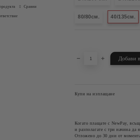
продукта
Сравни
тветствие
80/80см.
40/135см.
Добави в желани
Купи на изплащане
Когато плащате с NewPay, всъщ
и разполагате с три начина да я
Отложено до 30 дни от момента