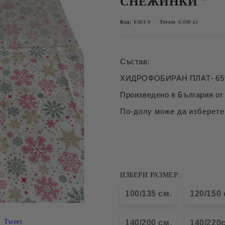
СНЕЖИНКИ "
Код:
К601-9
Тегло:
0.000
кг
Състав:
ХИДРОФОБИРАН ПЛАТ- 65%
Произведено в България от 
По-долу може да изберете
ИЗБЕРИ РАЗМЕР::
100/135 см.
120/150 
Tweet
140/200 см.
140/220