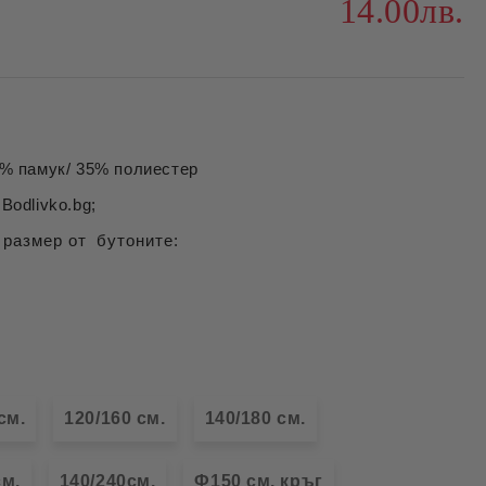
14.00лв.
 памук/ 35% полиестер
Bodlivko.bg;
 размер от бутоните:
см.
120/160 см.
140/180 см.
см.
140/240см.
Ф150 см. кръг