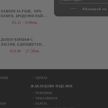
ХАВЛИЯ ЗА РЪЦЕ, 100%
ПАМУК, БРОДЕРИЯ НАЙ-
ДОБАРАТА МАЙКА/БАБА ,
€5.11
9.99лв.
РАЗМЕР: 30/50СМ,HAND
MADE
ДОЛЕН ЧАРШАФ С
ЛАСТИК, ЕДНОЦВЕТЕН,
100% ПАМУК, РАЗЛИЧНИ
€14.00
27.38лв.
РАЗМЕРИ
ВЕЩИ
ОДЕЯЛА
ЖАКАРДОВИ ИЗДЕЛИЯ
ПОКРИВКИ
ТИШЛАЙФЕРИ
БАНЯ
КАРЕТА