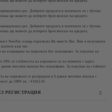
ръчка ще можете да изберете броя вноски на кредита.
формационна цел. Добавете продукта в количката си с бутона
ръчка ще можете да изберете броя вноски на кредита.
формационна цел. Добавете продукта в количката си с бутона
ръчка ще можете да изберете броя вноски на кредита.
ност NewPay плаща поръчката Ви вместо Вас. Вие я получавате
 платите към тях:
 на изпращане на поръчката без оскъпяване. За покупки на
е 20% от стойността на поръчката си на момента с карта.
3 равни месечни вноски без оскъпяване. За покупки на стойност
та на поръчката се разпределя в 6 равни месечни вноски с
ност до 2000 лв. / €1022.61
ЕЗ РЕГИСТРАЦИЯ