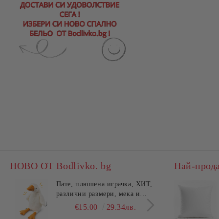
НОВО ОТ Bodlivko. bg
Най-прод
Пате, плюшена играчка, ХИТ,
Калъ
различни размери, мека и
едно
гушлива
разл
€15.00
29.34лв.