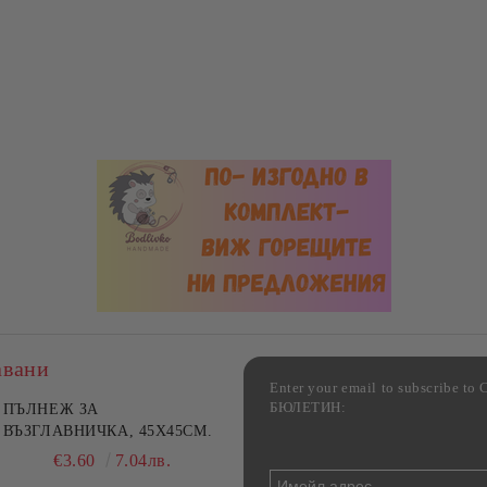
авани
Enter your email to subscribe 
БЮЛЕТИН:
фка за възглавница ,
ПЪЛНЕЖ ЗА
Комплект за алкохолни
цветна, 100% памук,
ВЪЗГЛАВНИЧКА, 45X45СМ.
напитки, Danny Home, 5
ични цветове по избор
части, Декантер + 4 чаши
€4.00
€3.60
7.82лв.
7.04лв.
€32.00
62.59лв.