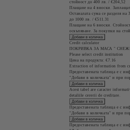
стойност до 400 лв. / €204,52
Плащане на 4 вноски. Заплащат
Останалата сума се разделя на 
до 1000 лв. / €511.31
Плащане на 6 вноски. Стойност
оскъпяване. За покупки на стой
Credit calculator
ПОКРИВКА ЗА МАСА " СНЕЖ
Please select credit institution
Цена на продукта:
€7.16
Extraction of information from cr
Предоставената таблица е с ин
"Добави в количката" и при по
Acest tabel are caracter informat
detaliile cererii de creditare.
Предоставената таблица е с ин
"Добави в количката" и при по
Предоставената таблица е с ин