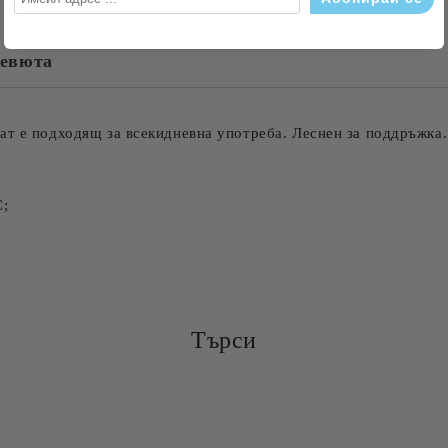
евюта
Съгласен съм с
Политика
Ние ще се свържем с вас в рамки
ат е подходящ за всекидневна употреба. Леснен за поддръжка.
С;
Търси