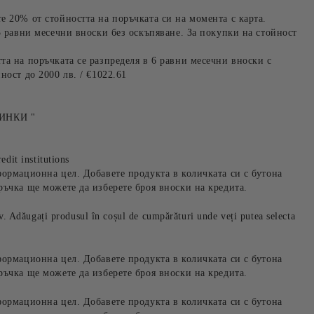
е 20% от стойността на поръчката си на момента с карта.
3 равни месечни вноски без оскъпяване. За покупки на стойност
та на поръчката се разпределя в 6 равни месечни вноски с
ност до 2000 лв. / €1022.61
ИНКИ "
edit institutions
формационна цел. Добавете продукта в количката си с бутона
ръчка ще можете да изберете броя вноски на кредита.
iv. Adăugați produsul în coșul de cumpărături unde veți putea selecta
формационна цел. Добавете продукта в количката си с бутона
ръчка ще можете да изберете броя вноски на кредита.
формационна цел. Добавете продукта в количката си с бутона