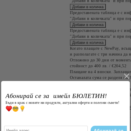
"Добави в количката" и при по
Предоставената таблица е с ин
"Добави в количката" и при по
Предоставената таблица е с ин
"Добави в количката" и при по
Когато плащате с NewPay, всъщ
и разполагате с три начина да я
Отложено до 30 дни от момента
стойност до 400 лв. / €204,52
Плащане на 4 вноски. Заплащат
Останалата сума се разделя на 
до 1000 лв. / €511.31
Плащане на 6 вноски. Стойност
Абонирай се за имейл БЮЛЕТИН!
оскъпяване. За покупки на стой
Бъди в крак с новите ни продукти, актуални оферти и полезни съвети!
БЪРЗА ПОРЪЧКА Б
САМО ПОПЪЛНЕТЕ 4 ПОЛЕТА