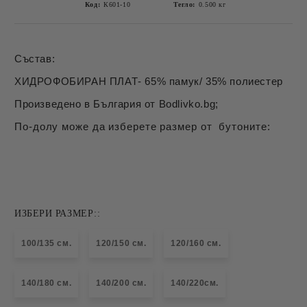
Код:
К601-10
Тегло:
0.500
кг
Състав:
ХИДРОФОБИРАН ПЛАТ- 65% памук/ 35% полиестер
Произведено в България от Bodlivko.bg;
По-долу може да изберете размер от бутоните:
ИЗБЕРИ РАЗМЕР::
100/135 см.
120/150 см.
120/160 см.
140/180 см.
140/200 см.
140/220см.