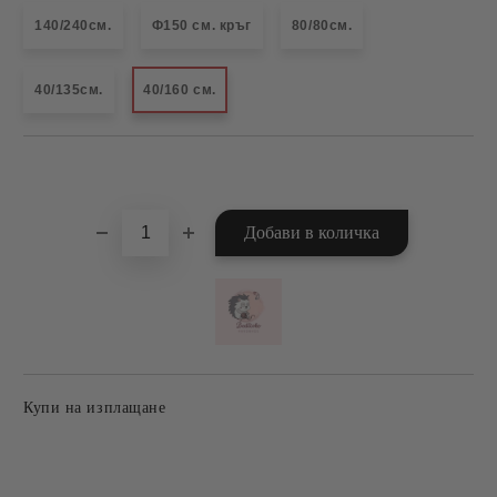
140/240см.
Ф150 см. кръг
80/80см.
40/135см.
40/160 см.
Добави в желани
Купи на изплащане