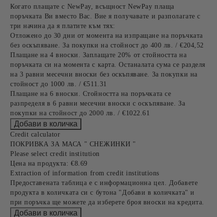
Когато плащате с NewPay, всъщност NewPay плаща
поръчката Ви вместо Вас. Вие я получавате и разполагате с
три начина да я платите към тях:
Отложено до 30 дни от момента на изпращане на поръчката
без оскъпяване. За покупки на стойност до 400 лв. / €204,52
Плащане на 4 вноски. Заплащате 20% от стойността на
поръчката си на момента с карта. Останалата сума се разделя
на 3 равни месечни вноски без оскъпяване. За покупки на
стойност до 1000 лв. / €511.31
Плащане на 6 вноски. Стойността на поръчката се
разпределя в 6 равни месечни вноски с оскъпяване. За
покупки на стойност до 2000 лв. / €1022.61
Credit calculator
ПОКРИВКА ЗА МАСА " СНЕЖИНКИ "
Please select credit institution
Цена на продукта:
€8.69
Extraction of information from credit institutions
Предоставената таблица е с информационна цел. Добавете
продукта в количката си с бутона "Добави в количката" и
при поръчка ще можете да изберете броя вноски на кредита.