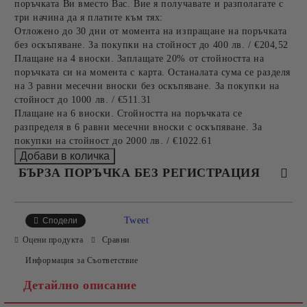
поръчката Ви вместо Вас. Вие я получавате и разполагате с
три начина да я платите към тях:
Отложено до 30 дни от момента на изпращане на поръчката
без оскъпяване. За покупки на стойност до 400 лв. / €204,52
Плащане на 4 вноски. Заплащате 20% от стойността на
поръчката си на момента с карта. Останалата сума се разделя
на 3 равни месечни вноски без оскъпяване. За покупки на
стойност до 1000 лв. / €511.31
Плащане на 6 вноски. Стойността на поръчката се
разпределя в 6 равни месечни вноски с оскъпяване. За
покупки на стойност до 2000 лв. / €1022.61
БЪРЗА ПОРЪЧКА БЕЗ РЕГИСТРАЦИЯ
САМО ПОПЪЛНЕТЕ 4 ПОЛЕТА
Tweet
Сподели
Оцени продукта
Сравни
Информация за Съответствие
Детайлно описание