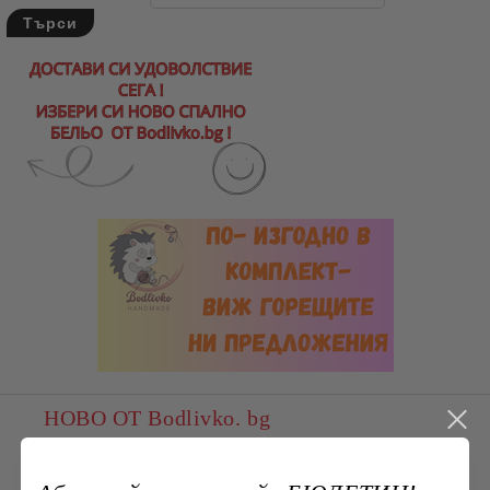
НОВО ОТ Bodlivko. bg
Пате, плюшена играчка, ХИТ,
различни размери, мека и гушлива