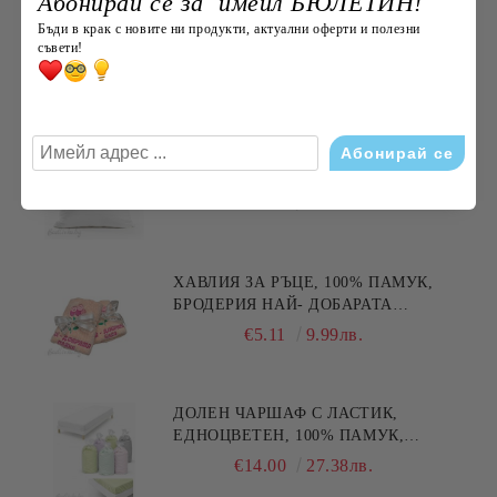
Абонирай се за имейл БЮЛЕТИН!
€15.00
29.34лв.
Бъди в крак с новите ни продукти, актуални оферти и полезни
съвети!
Най-продавани
ПЪЛНЕЖ ЗА ВЪЗГЛАВНИЧКА,
45X45СМ.
€3.60
7.04лв.
ХАВЛИЯ ЗА РЪЦЕ, 100% ПАМУК,
БРОДЕРИЯ НАЙ- ДОБАРАТА
МАЙКА/БАБА , РАЗМЕР:
€5.11
9.99лв.
30/50СМ,HAND MADE
ДОЛЕН ЧАРШАФ С ЛАСТИК,
ЕДНОЦВЕТЕН, 100% ПАМУК,
РАЗЛИЧНИ РАЗМЕРИ
€14.00
27.38лв.