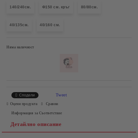
140/240см.
Ф150 см. кръг
80/80см.
40/135см.
40/160 см.
Няма наличност
Добави в желани
Tweet
Сподели
Оцени продукта
Сравни
Информация за Съответствие
Детайлно описание