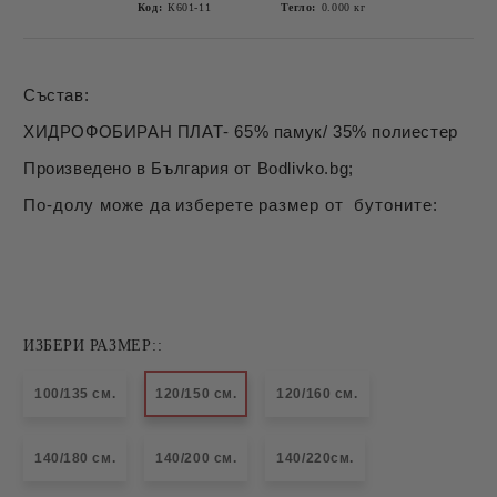
Код:
К601-11
Тегло:
0.000
кг
Състав:
ХИДРОФОБИРАН ПЛАТ- 65% памук/ 35% полиестер
Произведено в България от Bodlivko.bg;
По-долу може да изберете размер от бутоните:
ИЗБЕРИ РАЗМЕР::
100/135 см.
120/150 см.
120/160 см.
140/180 см.
140/200 см.
140/220см.