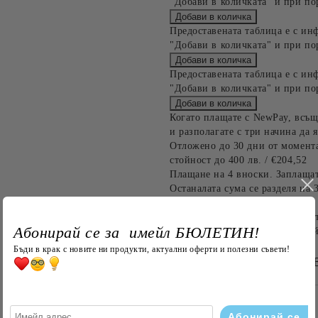
"Добави в количката" и при по
Предоставената таблица е с ин
"Добави в количката" и при по
Предоставената таблица е с ин
"Добави в количката" и при по
Когато плащате с NewPay, всъщ
и разполагате с три начина да я
Отложено до 30 дни от момента
стойност до 400 лв. / €204,52
Плащане на 4 вноски. Заплащат
Останалата сума се разделя на 
до 1000 лв. / €511.31
Плащане на 6 вноски. Стойност
Абонирай се за имейл БЮЛЕТИН!
оскъпяване. За покупки на стой
Бъди в крак с новите ни продукти, актуални оферти и полезни съвети!
БЪРЗА ПОРЪЧКА Б
САМО ПОПЪЛНЕТЕ 4 ПОЛЕТА