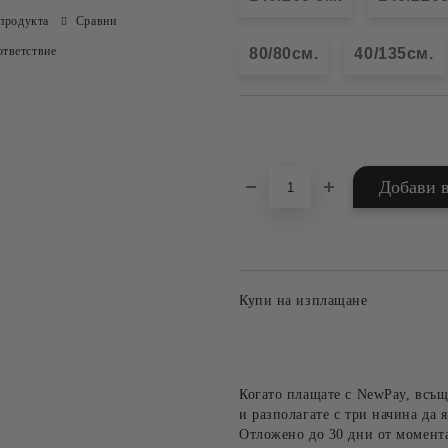
продукта
Сравни
тветствие
80/80см.
40/135см.
Добави в желани
Купи на изплащане
Когато плащате с NewPay, всъщ
и разполагате с три начина да я
Отложено до 30 дни от момента