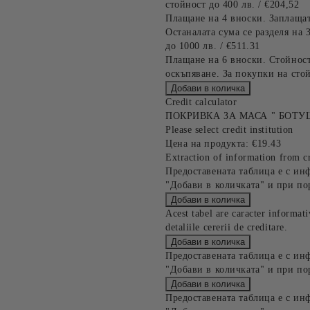
стойност до 400 лв. / €204,52
Плащане на 4 вноски. Заплащат
Останалата сума се разделя на 
до 1000 лв. / €511.31
Плащане на 6 вноски. Стойност
оскъпяване. За покупки на стой
Credit calculator
ПОКРИВКА ЗА МАСА " БОТУ
Please select credit institution
Цена на продукта:
€19.43
Extraction of information from cr
Предоставената таблица е с ин
"Добави в количката" и при по
Acest tabel are caracter informat
detaliile cererii de creditare.
Предоставената таблица е с ин
"Добави в количката" и при по
Предоставената таблица е с ин