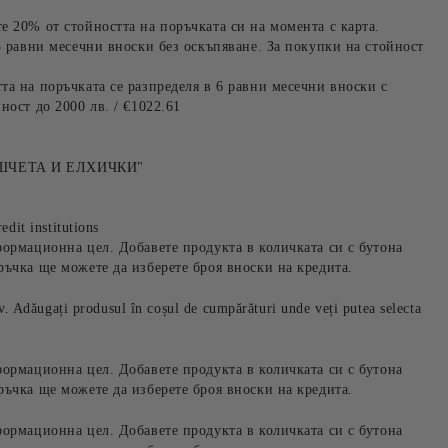
е 20% от стойността на поръчката си на момента с карта.
3 равни месечни вноски без оскъпяване. За покупки на стойност
та на поръчката се разпределя в 6 равни месечни вноски с
ност до 2000 лв. / €1022.61
ШЧЕТА И ЕЛХИЧКИ"
edit institutions
формационна цел. Добавете продукта в количката си с бутона
ръчка ще можете да изберете броя вноски на кредита.
iv. Adăugați produsul în coșul de cumpărături unde veți putea selecta
формационна цел. Добавете продукта в количката си с бутона
ръчка ще можете да изберете броя вноски на кредита.
формационна цел. Добавете продукта в количката си с бутона