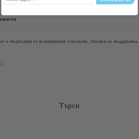
евюта
Съгласен съм с
Политика
Ние ще се свържем с вас в рамки
ат е подходящ за всекидневна употреба. Леснен за поддръжка.
С;
Търси