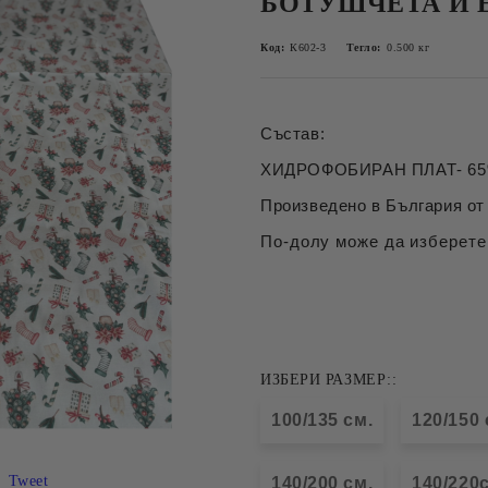
БОТУШЧЕТА И 
Код:
К602-3
Тегло:
0.500
кг
Състав:
ХИДРОФОБИРАН ПЛАТ- 65%
Произведено в България от 
По-долу може да изберете
ИЗБЕРИ РАЗМЕР::
100/135 см.
120/150 
Tweet
140/200 см.
140/220