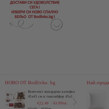
НОВО ОТ Bodlivko. bg
Най-прод
Комплект жакардова калъфка
Комп
45x45 см и тишлайфер 45x140
пече
см – Къща с цветя
Dann
€22.49
43.99лв.
€25.00
48.90лв.