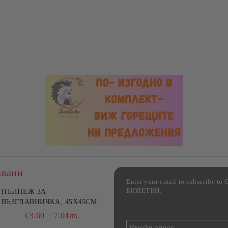
авани
Enter your email to subscribe 
БЮЛЕТИН:
лект 2 стъклени тави за
ПЪЛНЕЖ ЗА
Комплект 3 стъклени кутии
не от йенско стъкло,
ВЪЗГЛАВНИЧКА, 45X45СМ.
храна с херметични капаци
y Home, 1.6 л и 3 л
Danny Home, 400/630/1000
€17.80
€3.60
34.81лв.
7.04лв.
€19.90
38.92лв.