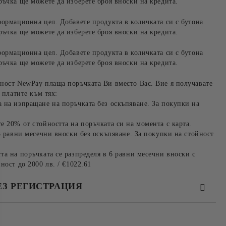
ръчка ще можете да изберете броя вноски на кредита.
формационна цел. Добавете продукта в количката си с бутона
ръчка ще можете да изберете броя вноски на кредита.
формационна цел. Добавете продукта в количката си с бутона
ръчка ще можете да изберете броя вноски на кредита.
ност NewPay плаща поръчката Ви вместо Вас. Вие я получавате
 платите към тях:
 на изпращане на поръчката без оскъпяване. За покупки на
е 20% от стойността на поръчката си на момента с карта.
3 равни месечни вноски без оскъпяване. За покупки на стойност
та на поръчката се разпределя в 6 равни месечни вноски с
ност до 2000 лв. / €1022.61
ЕЗ РЕГИСТРАЦИЯ