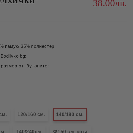
ЕЛХИЧКИ"
38.00лв.
 памук/ 35% полиестер
Bodlivko.bg;
 размер от бутоните:
см.
120/160 см.
140/180 см.
см.
140/240см.
Ф150 см. кръг