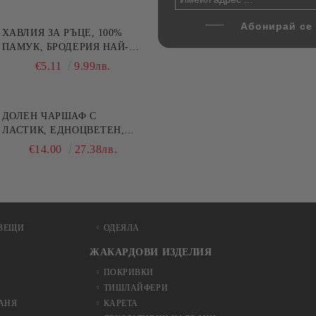
ХАВЛИЯ ЗА РЪЦЕ, 100%
ПАМУК, БРОДЕРИЯ НАЙ-
ДОБАРАТА МАЙКА/БАБА ,
€5.11
9.99лв.
РАЗМЕР: 30/50СМ,HAND
MADE
ДОЛЕН ЧАРШАФ С
ЛАСТИК, ЕДНОЦВЕТЕН,
100% ПАМУК, РАЗЛИЧНИ
€14.00
27.38лв.
РАЗМЕРИ
ВЕЩИ
ОДЕЯЛА
ЖАКАРДОВИ ИЗДЕЛИЯ
ПОКРИВКИ
ТИШЛАЙФЕРИ
БАНЯ
КАРЕТА