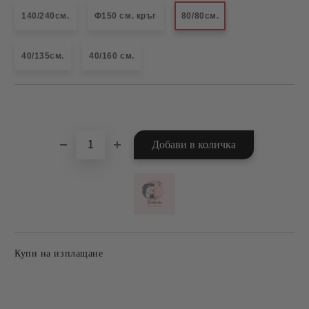
140/240см.
Ф150 см. кръг
80/80см.
40/135см.
40/160 см.
Добави в желани
Купи на изплащане