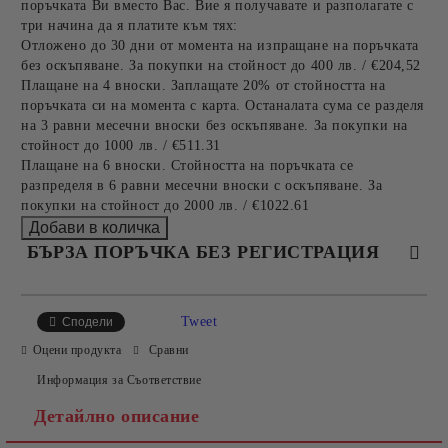
поръчката Ви вместо Вас. Вие я получавате и разполагате с
три начина да я платите към тях:
Отложено до 30 дни от момента на изпращане на поръчката
без оскъпяване. За покупки на стойност до 400 лв. / €204,52
Плащане на 4 вноски. Заплащате 20% от стойността на
поръчката си на момента с карта. Останалата сума се разделя
на 3 равни месечни вноски без оскъпяване. За покупки на
стойност до 1000 лв. / €511.31
Плащане на 6 вноски. Стойността на поръчката се
разпределя в 6 равни месечни вноски с оскъпяване. За
покупки на стойност до 2000 лв. / €1022.61
БЪРЗА ПОРЪЧКА БЕЗ РЕГИСТРАЦИЯ
САМО ПОПЪЛНЕТЕ 4 ПОЛЕТА
Tweet
Сподели
Оцени продукта
Сравни
Информация за Съответствие
Детайлно описание