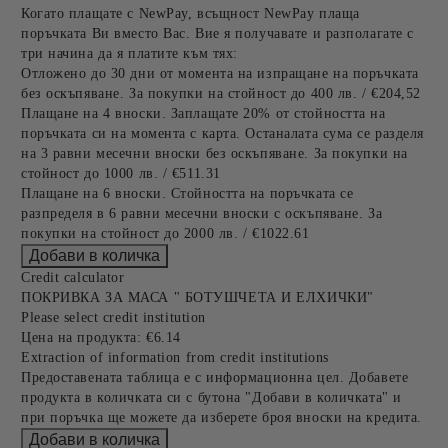
Когато плащате с NewPay, всъщност NewPay плаща
поръчката Ви вместо Вас. Вие я получавате и разполагате с
три начина да я платите към тях:
Отложено до 30 дни от момента на изпращане на поръчката
без оскъпяване. За покупки на стойност до 400 лв. / €204,52
Плащане на 4 вноски. Заплащате 20% от стойността на
поръчката си на момента с карта. Останалата сума се разделя
на 3 равни месечни вноски без оскъпяване. За покупки на
стойност до 1000 лв. / €511.31
Плащане на 6 вноски. Стойността на поръчката се
разпределя в 6 равни месечни вноски с оскъпяване. За
покупки на стойност до 2000 лв. / €1022.61
Credit calculator
ПОКРИВКА ЗА МАСА " БОТУШЧЕТА И ЕЛХИЧКИ"
Please select credit institution
Цена на продукта:
€6.14
Extraction of information from credit institutions
Предоставената таблица е с информационна цел. Добавете
продукта в количката си с бутона "Добави в количката" и
при поръчка ще можете да изберете броя вноски на кредита.