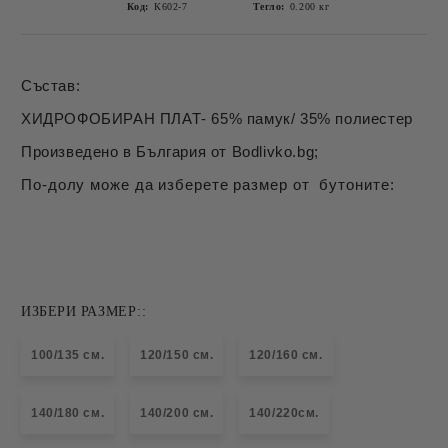
Код:
К602-7
Тегло:
0.200
кг
Състав:
ХИДРОФОБИРАН ПЛАТ- 65% памук/ 35% полиестер
Произведено в България от Bodlivko.bg;
По-долу може да изберете размер от бутоните:
ИЗБЕРИ РАЗМЕР::
100/135 см.
120/150 см.
120/160 см.
140/180 см.
140/200 см.
140/220см.