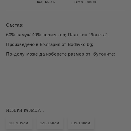
Код:
K603-5
Тегло:
0.000
кг
Състав:
60% памук/ 40% полиестер; Плат тип "Лонета";
Произведено в България от Bodlivko.bg;
По-долу може да изберете размер от бутоните:
ИЗБЕРИ РАЗМЕР: :
100/135см.
120/160см.
135/180см.